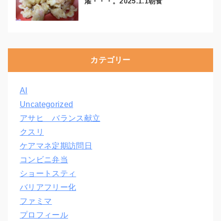
濯・・・。2025.1.1朝食
カテゴリー
AI
Uncategorized
アサヒ バランス献立
クスリ
ケアマネ定期訪問日
コンビニ弁当
ショートスティ
バリアフリー化
ファミマ
プロフィール