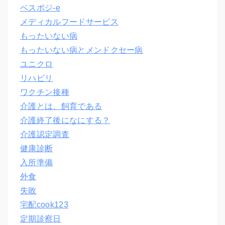
ベスポジ-e
メディカルフードサービス
もったいない病
もったいない病とメンドクセー病
ユニクロ
リハビリ
ワクチン接種
介護とは、飼育である
介護終了後になにする？
介護認定調査
健康診断
入所準備
外食
失敗
宅配cook123
定期診察日