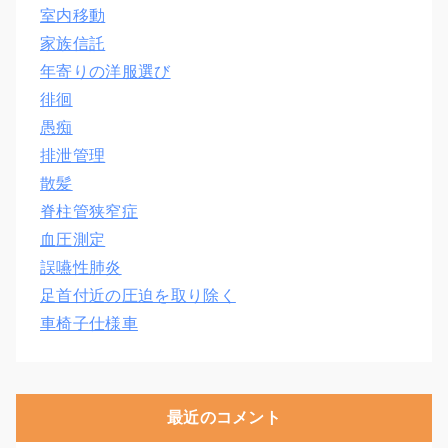
室内移動
家族信託
年寄りの洋服選び
徘徊
愚痴
排泄管理
散髪
脊柱管狭窄症
血圧測定
誤嚥性肺炎
足首付近の圧迫を取り除く
車椅子仕様車
最近のコメント