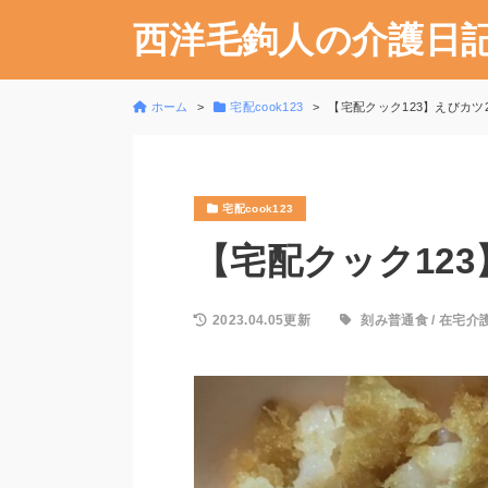
西洋毛鉤人の介護日
ホーム
宅配cook123
【宅配クック123】えびカツ20
宅配cook123
【宅配クック123】
2023.04.05更新
刻み普通食
/
在宅介