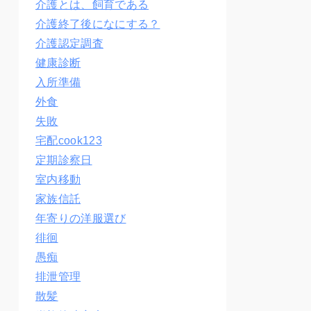
介護とは、飼育である
介護終了後になにする？
介護認定調査
健康診断
入所準備
外食
失敗
宅配cook123
定期診察日
室内移動
家族信託
年寄りの洋服選び
徘徊
愚痴
排泄管理
散髪