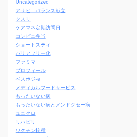
Uncategorized
アサヒ バランス献立
クスリ
ケアマネ定期訪問日
コンビニ弁当
ショートスティ
バリアフリー化
ファミマ
プロフィール
ベスポジ-e
メディカルフードサービス
もったいない病
もったいない病とメンドクセー病
ユニクロ
リハビリ
ワクチン接種