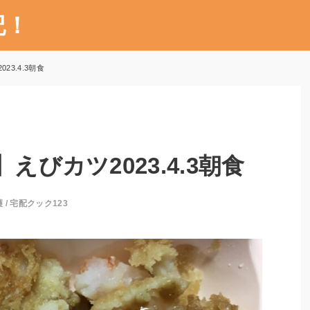
記！
23.4.3朝食
えびカツ2023.4.3朝食
護
/
宅配クック123