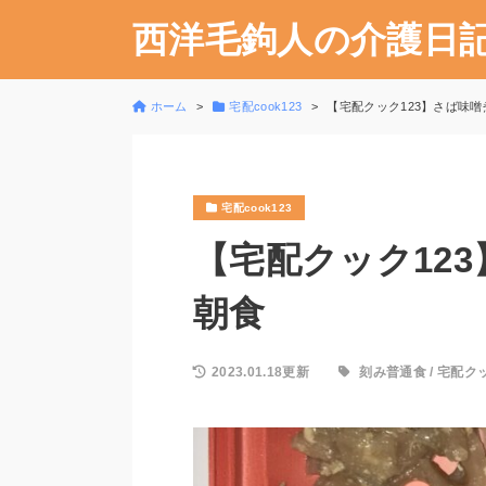
西洋毛鉤人の介護日
ホーム
宅配cook123
【宅配クック123】さば味噌煮 
宅配cook123
【宅配クック123】
朝食
2023.01.18更新
刻み普通食
/
宅配クッ