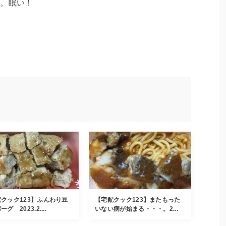
る。眠い！
クック123】ふんわり豆
【宅配クック123】またもった
グ 2023.2....
いない病が始まる・・・。2...