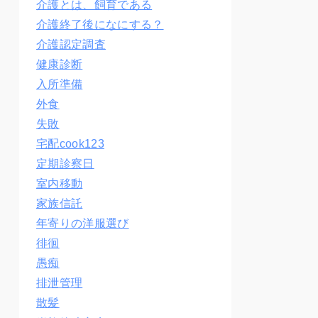
介護とは、飼育である
介護終了後になにする？
介護認定調査
健康診断
入所準備
外食
失敗
宅配cook123
定期診察日
室内移動
家族信託
年寄りの洋服選び
徘徊
愚痴
排泄管理
散髪