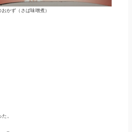
のおかず（さば味噌煮）
った。