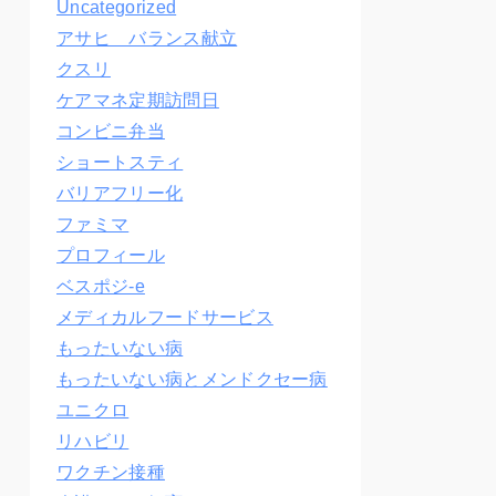
Uncategorized
アサヒ バランス献立
クスリ
ケアマネ定期訪問日
コンビニ弁当
ショートスティ
バリアフリー化
ファミマ
プロフィール
ベスポジ-e
メディカルフードサービス
もったいない病
もったいない病とメンドクセー病
ユニクロ
リハビリ
ワクチン接種