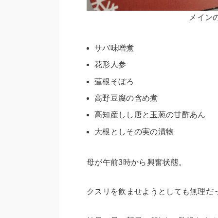
メイン
サバ味噌煮
花形人参
蓮根そぼろ
高野豆腐の含め煮
高知産しし唐と玉葱の甘酢あん
大根としその実の漬物
母が午前3時から興奮状態。
クスリを飲ませようとしても無理だ