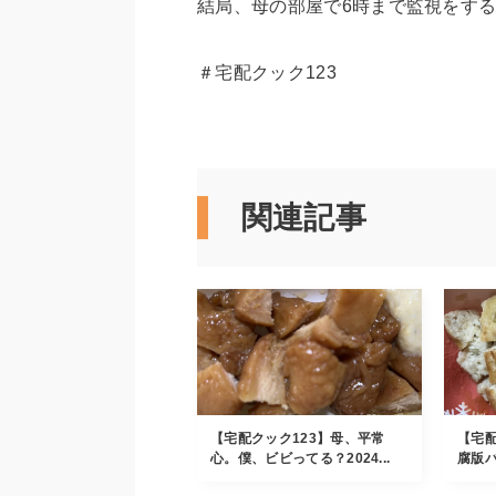
結局、母の部屋で6時まで監視をす
＃宅配クック123
関連記事
【宅配クック123】母、平常
【宅配
心。僕、ビビってる？2024...
腐版バー