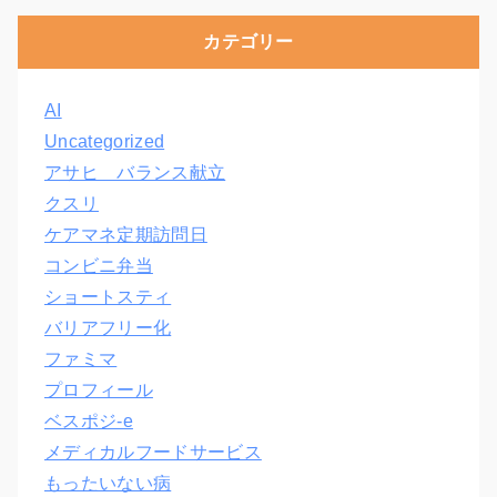
カテゴリー
AI
Uncategorized
アサヒ バランス献立
クスリ
ケアマネ定期訪問日
コンビニ弁当
ショートスティ
バリアフリー化
ファミマ
プロフィール
ベスポジ-e
メディカルフードサービス
もったいない病