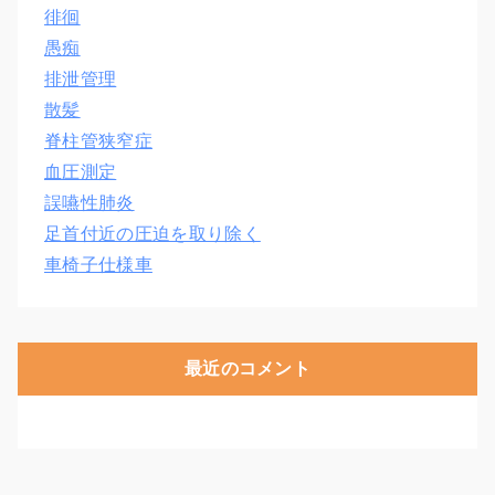
徘徊
愚痴
排泄管理
散髪
脊柱管狭窄症
血圧測定
誤嚥性肺炎
足首付近の圧迫を取り除く
車椅子仕様車
最近のコメント