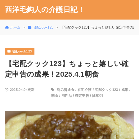
西洋毛鉤人の介護日記！
ホーム
宅配cook123
【宅配クック123】ちょっと嬉しい確定申告の成果！2
宅配cook123
【宅配クック123】ちょっと嬉しい確
定申告の成果！2025.4.1朝食
2025.04.04更新
刻み普通食
/
在宅介護
/
宅配クック123
/
成果
/
朝食
/
消耗品
/
確定申告
/
除草剤