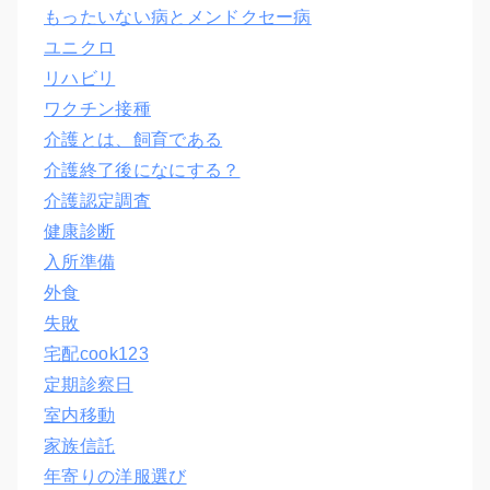
もったいない病とメンドクセー病
ユニクロ
リハビリ
ワクチン接種
介護とは、飼育である
介護終了後になにする？
介護認定調査
健康診断
入所準備
外食
失敗
宅配cook123
定期診察日
室内移動
家族信託
年寄りの洋服選び