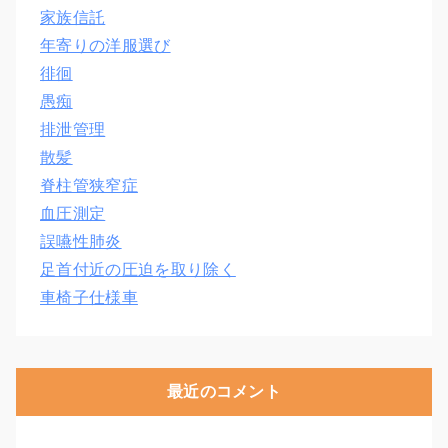
家族信託
年寄りの洋服選び
徘徊
愚痴
排泄管理
散髪
脊柱管狭窄症
血圧測定
誤嚥性肺炎
足首付近の圧迫を取り除く
車椅子仕様車
最近のコメント