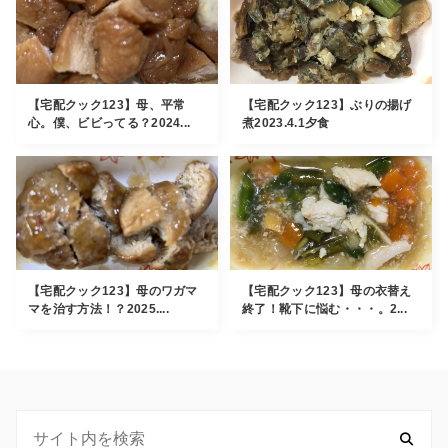
【宅配クック123】母、平常
【宅配クック123】ぶりの揚げ
心。僕、ビビってる？2024...
煮2023.4.1夕食
【宅配クック123】母のワガマ
【宅配クック123】母の衣替え
マを治す方法！？2025....
終了！靴下に悩む・・・。2...