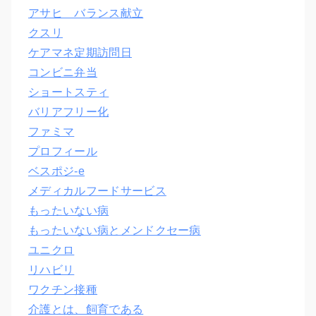
アサヒ バランス献立
クスリ
ケアマネ定期訪問日
コンビニ弁当
ショートスティ
バリアフリー化
ファミマ
プロフィール
ベスポジ-e
メディカルフードサービス
もったいない病
もったいない病とメンドクセー病
ユニクロ
リハビリ
ワクチン接種
介護とは、飼育である