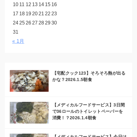
10
11
12
13
14
15
16
17
18
19
20
21
22
23
24
25
26
27
28
29
30
31
« 1月
【宅配クック123】そろそろ熱が出る
かな？2026.1.5朝食
【メディカルフードサービス】3日間
で36ロールのトイレットペーパーを
消費！？2026.1.4朝食
【メディカルフードサービス】今日は