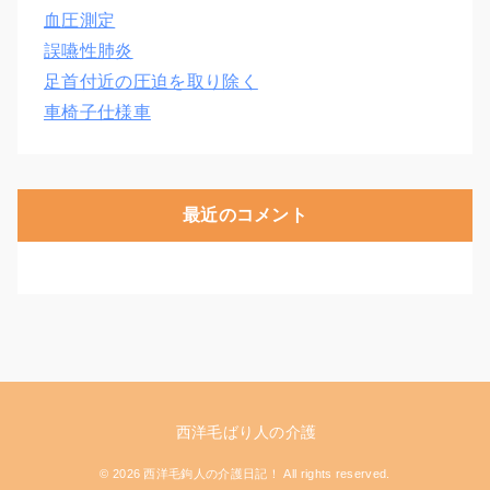
血圧測定
誤嚥性肺炎
足首付近の圧迫を取り除く
車椅子仕様車
最近のコメント
西洋毛ばり人の介護
© 2026 西洋毛鉤人の介護日記！ All rights reserved.