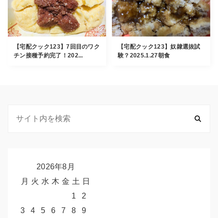
【宅配クック123】7回目のワク
【宅配クック123】奴隷選抜試
チン接種予約完了！202...
験？2025.1.27朝食
2026年8月
月
火
水
木
金
土
日
1
2
3
4
5
6
7
8
9