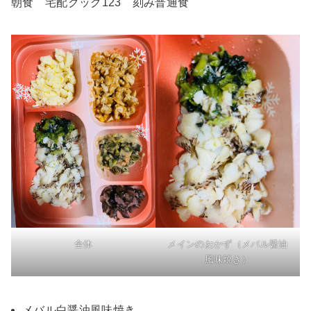
朝食 宅配クック123 刻み普通食
全体
メインのおかず（メバル醤油
風味焼き）
メバル白醤油風味焼き