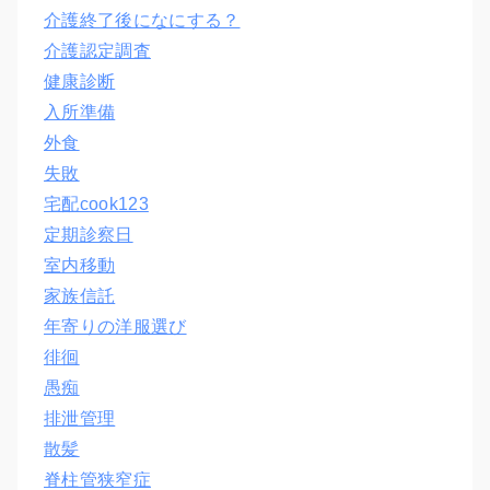
介護終了後になにする？
介護認定調査
健康診断
入所準備
外食
失敗
宅配cook123
定期診察日
室内移動
家族信託
年寄りの洋服選び
徘徊
愚痴
排泄管理
散髪
脊柱管狭窄症