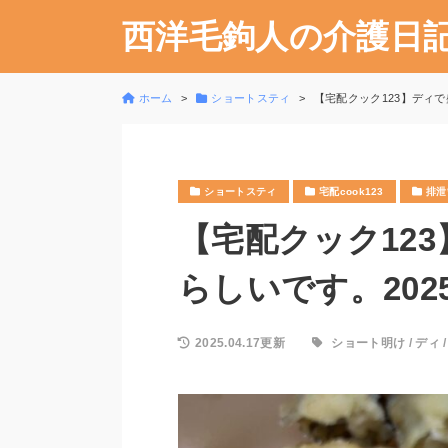
西洋毛鉤人の介護日
ホーム
ショートスティ
【宅配クック123】ディで盛
ショートスティ
宅配cook123
排泄
【宅配クック12
らしいです。2025
2025.04.17更新
ショート明け
/
ディ