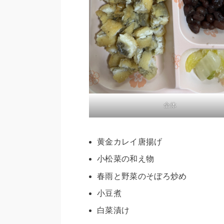
全体
黄金カレイ唐揚げ
小松菜の和え物
春雨と野菜のそぼろ炒め
小豆煮
白菜漬け