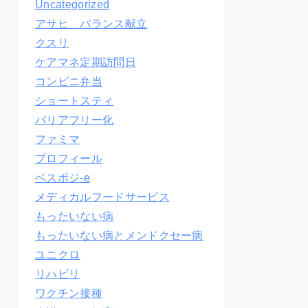
Uncategorized
アサヒ バランス献立
クスリ
ケアマネ定期訪問日
コンビニ弁当
ショートスティ
バリアフリー化
ファミマ
プロフィール
ベスポジ-e
メディカルフードサービス
もったいない病
もったいない病とメンドクセー病
ユニクロ
リハビリ
ワクチン接種