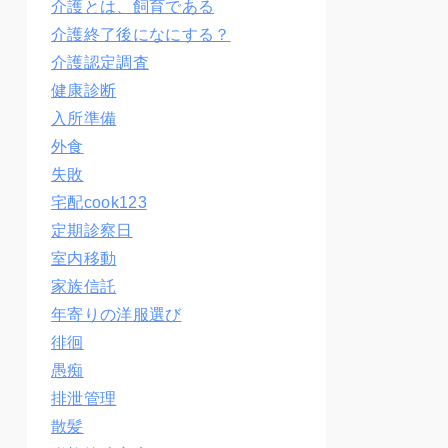
介護とは、飼育である
介護終了後になにする？
介護認定調査
健康診断
入所準備
外食
失敗
宅配cook123
定期診察日
室内移動
家族信託
年寄りの洋服選び
徘徊
愚痴
排泄管理
散髪