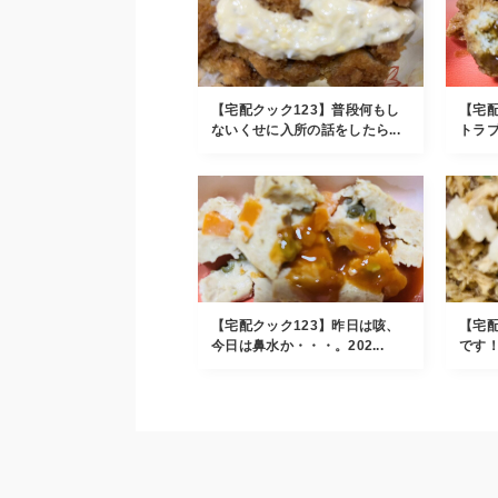
【宅配クック123】普段何もし
【宅配
ないくせに入所の話をしたら...
トラブ
【宅配クック123】昨日は咳、
【宅配
今日は鼻水か・・・。202...
です！2