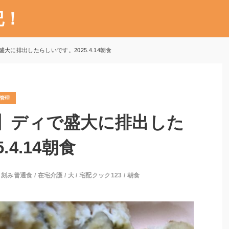
記！
大に排出したらしいです。2025.4.14朝食
管理
3】ディで盛大に排出した
.4.14朝食
/
刻み普通食
/
在宅介護
/
大
/
宅配クック123
/
朝食