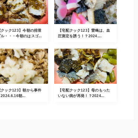
クック123】今朝の排泄
【宅配クック123】雷鳴は、血
ル・・・今朝のはスゴ...
圧測定を誘う！？2024....
クック123】朝から事件
【宅配クック123】母のもった
024.6.16朝...
いない病が再発！？2024...