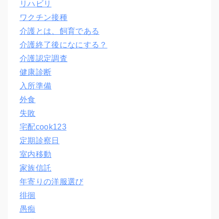
リハビリ
ワクチン接種
介護とは、飼育である
介護終了後になにする？
介護認定調査
健康診断
入所準備
外食
失敗
宅配cook123
定期診察日
室内移動
家族信託
年寄りの洋服選び
徘徊
愚痴