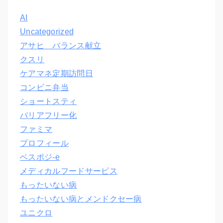
AI
Uncategorized
アサヒ バランス献立
クスリ
ケアマネ定期訪問日
コンビニ弁当
ショートスティ
バリアフリー化
ファミマ
プロフィール
ベスポジ-e
メディカルフードサービス
もったいない病
もったいない病とメンドクセー病
ユニクロ