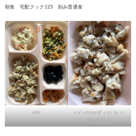
朝食 宅配クック123 刻み普通食
全体
メインのおかず（つくね（く
わい入り））