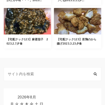
が行方不明・・・。2025...
つくね2023.2.11夕...
【宅配クック123】麻婆茄子 2
【宅配クック123】若鶏のから
023.2.7夕食
揚げ2023.3.23夕食
2026年8月
月
火
水
木
金
土
日