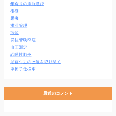
年寄りの洋服選び
徘徊
愚痴
排泄管理
散髪
脊柱管狭窄症
血圧測定
誤嚥性肺炎
足首付近の圧迫を取り除く
車椅子仕様車
最近のコメント