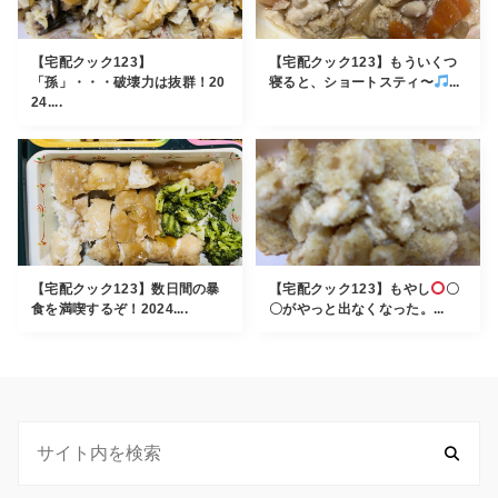
【宅配クック123】
【宅配クック123】もういくつ
「孫」・・・破壊力は抜群！20
寝ると、ショートスティ〜
...
24....
【宅配クック123】数日間の暴
【宅配クック123】もやし
〇
食を満喫するぞ！2024....
〇がやっと出なくなった。...