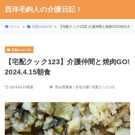
西洋毛鉤人の介護日記！
ホーム
宅配cook123
【宅配クック123】介護仲間と焼肉GO!2024.4.1
宅配cook123
【宅配クック123】介護仲間と焼肉GO!
2024.4.15朝食
2024.04.18更新
刻み普通食
/
在宅介護
/
宅配クック123