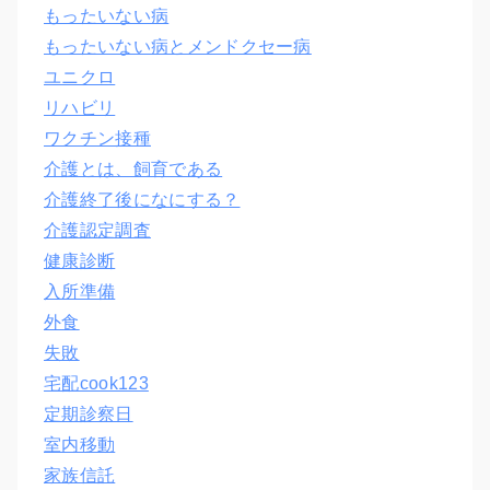
もったいない病
もったいない病とメンドクセー病
ユニクロ
リハビリ
ワクチン接種
介護とは、飼育である
介護終了後になにする？
介護認定調査
健康診断
入所準備
外食
失敗
宅配cook123
定期診察日
室内移動
家族信託