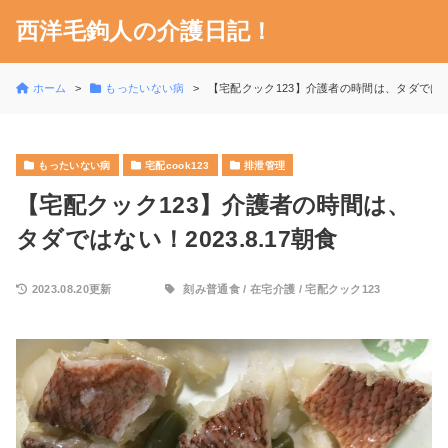
西洋毛鉤人の介護日記！
ホーム
もったいない病
【宅配クック123】介護者の時間は、タダではない！
もったいない病
宅配cook123
排泄管理
【宅配クック123】介護者の時間は、
タダではない！2023.8.17朝食
2023.08.20更新
刻み普通食
/
在宅介護
/
宅配クック123