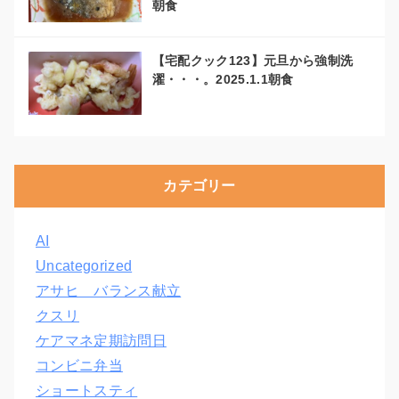
朝食
【宅配クック123】元旦から強制洗
濯・・・。2025.1.1朝食
カテゴリー
AI
Uncategorized
アサヒ バランス献立
クスリ
ケアマネ定期訪問日
コンビニ弁当
ショートスティ