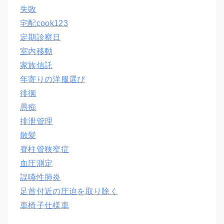
失敗
宅配cook123
定期診察日
室内移動
家族信託
年寄りの洋服選び
徘徊
愚痴
排泄管理
散髪
脊柱管狭窄症
血圧測定
誤嚥性肺炎
足首付近の圧迫を取り除く
車椅子仕様車