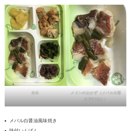
全体
メインのおかず（メバル白醤
油風味焼き）
メバル白醤油風味焼き
味付いんげん