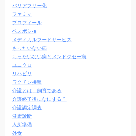
バリアフリー化
ファミマ
プロフィール
ベスポジ-e
メディカルフードサービス
もったいない病
もったいない病とメンドクセー病
ユニクロ
リハビリ
ワクチン接種
介護とは、飼育である
介護終了後になにする？
介護認定調査
健康診断
入所準備
外食