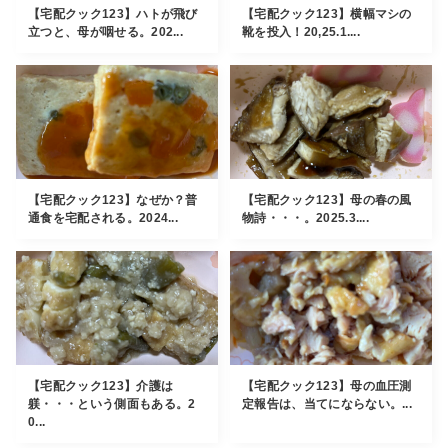
【宅配クック123】ハトが飛び
【宅配クック123】横幅マシの
立つと、母が咽せる。202...
靴を投入！20,25.1....
【宅配クック123】なぜか？普
【宅配クック123】母の春の風
通食を宅配される。2024...
物詩・・・。2025.3....
【宅配クック123】介護は
【宅配クック123】母の血圧測
躾・・・という側面もある。2
定報告は、当てにならない。...
0...