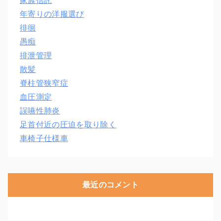
家族信託
年寄りの洋服選び
徘徊
愚痴
排泄管理
散髪
脊柱管狭窄症
血圧測定
誤嚥性肺炎
足首付近の圧迫を取り除く
車椅子仕様車
最近のコメント