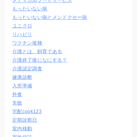
メディカルフードサービス
もったいない病
もったいない病とメンドクセー病
ユニクロ
リハビリ
ワクチン接種
介護とは、飼育である
介護終了後になにする？
介護認定調査
健康診断
入所準備
外食
失敗
宅配cook123
定期診察日
室内移動