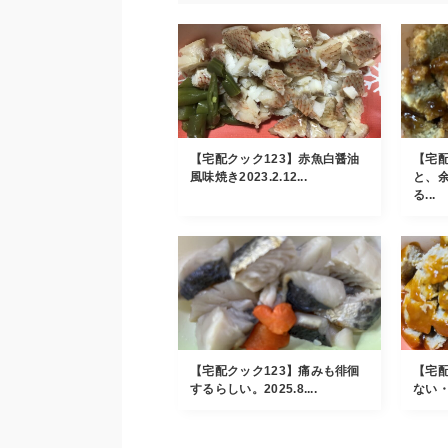
【宅配クック123】赤魚白醤油
【宅配
風味焼き2023.2.12...
と、
る...
【宅配クック123】痛みも徘徊
【宅配
するらしい。2025.8....
ない・・