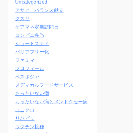
Uncategorized
アサヒ バランス献立
クスリ
ケアマネ定期訪問日
コンビニ弁当
ショートスティ
バリアフリー化
ファミマ
プロフィール
ベスポジ-e
メディカルフードサービス
もったいない病
もったいない病とメンドクセー病
ユニクロ
リハビリ
ワクチン接種