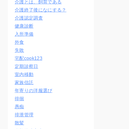
介護とは、飼育である
介護終了後になにする？
介護認定調査
健康診断
入所準備
外食
失敗
宅配cook123
定期診察日
室内移動
家族信託
年寄りの洋服選び
徘徊
愚痴
排泄管理
散髪