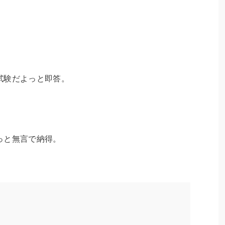
試験だよっと即答。
っと無言で納得。