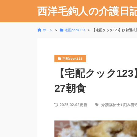
西洋毛鉤人の介護日
ホーム
宅配cook123
【宅配クック123】奴隷選抜試験
宅配cook123
【宅配クック123】
27朝食
2025.02.02更新
介護福祉士
/
刻み普