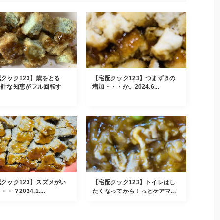
クック123】歳をとる
【宅配クック123】つまずきの
余計な知恵がフル回転す
増加・・・か。2024.6...
クック123】スズメがい
【宅配クック123】トイレはし
・？2024.1....
たくなってから！っとケアマ...