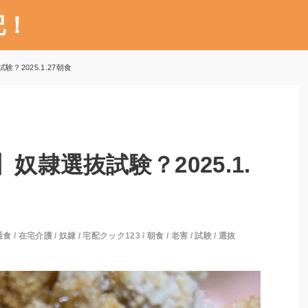
記！
？2025.1.27朝食
奴隷選抜試験？2025.1.
通食
/
在宅介護
/
奴隷
/
宅配クック123
/
朝食
/
老害
/
試験
/
選抜