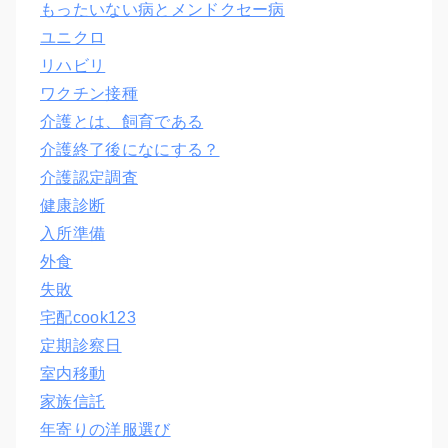
もったいない病とメンドクセー病
ユニクロ
リハビリ
ワクチン接種
介護とは、飼育である
介護終了後になにする？
介護認定調査
健康診断
入所準備
外食
失敗
宅配cook123
定期診察日
室内移動
家族信託
年寄りの洋服選び