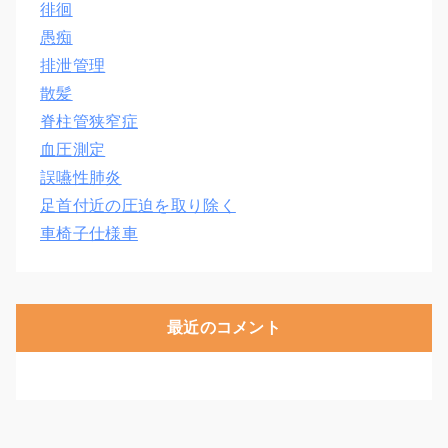
徘徊
愚痴
排泄管理
散髪
脊柱管狭窄症
血圧測定
誤嚥性肺炎
足首付近の圧迫を取り除く
車椅子仕様車
最近のコメント