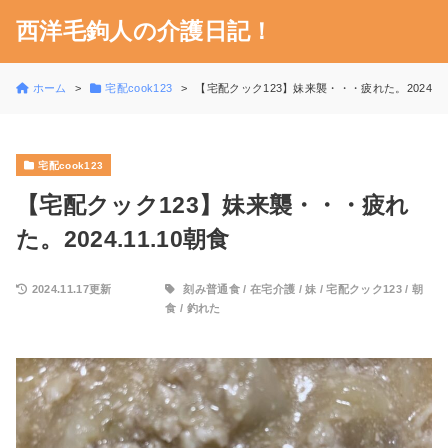
西洋毛鉤人の介護日記！
ホーム
宅配cook123
【宅配クック123】妹来襲・・・疲れた。2024.11
宅配cook123
【宅配クック123】妹来襲・・・疲れ
た。2024.11.10朝食
2024.11.17更新
刻み普通食
/
在宅介護
/
妹
/
宅配クック123
/
朝
食
/
釣れた