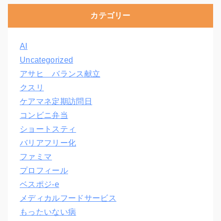
カテゴリー
AI
Uncategorized
アサヒ バランス献立
クスリ
ケアマネ定期訪問日
コンビニ弁当
ショートスティ
バリアフリー化
ファミマ
プロフィール
ベスポジ-e
メディカルフードサービス
もったいない病