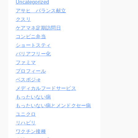
Uncategorized
アサヒ バランス献立
クスリ
ケアマネ定期訪問日
コンビニ弁当
ショートスティ
バリアフリー化
ファミマ
プロフィール
ベスポジ-e
メディカルフードサービス
もったいない病
もったいない病とメンドクセー病
ユニクロ
リハビリ
ワクチン接種