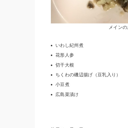
メインの
いわし紀州煮
花形人参
切干大根
ちくわの磯辺揚げ（豆乳入り）
小豆煮
広島菜漬け