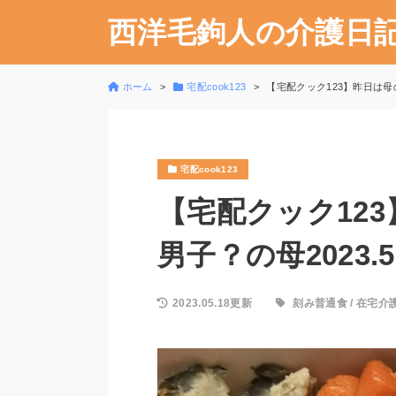
西洋毛鉤人の介護日
ホーム
宅配cook123
【宅配クック123】昨日は母の
宅配cook123
【宅配クック12
男子？の母2023.5
2023.05.18更新
刻み普通食
/
在宅介