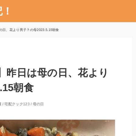
記！
日、花より男子？の母2023.5.15朝食
3】昨日は母の日、花より
.15朝食
護
/
宅配クック123
/
母の日