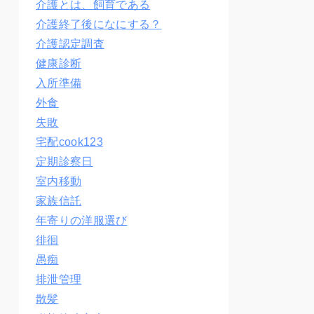
介護とは、飼育である
介護終了後になにする？
介護認定調査
健康診断
入所準備
外食
失敗
宅配cook123
定期診察日
室内移動
家族信託
年寄りの洋服選び
徘徊
愚痴
排泄管理
散髪