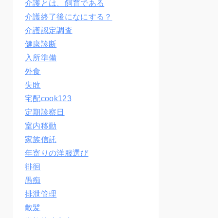
介護とは、飼育である
介護終了後になにする？
介護認定調査
健康診断
入所準備
外食
失敗
宅配cook123
定期診察日
室内移動
家族信託
年寄りの洋服選び
徘徊
愚痴
排泄管理
散髪