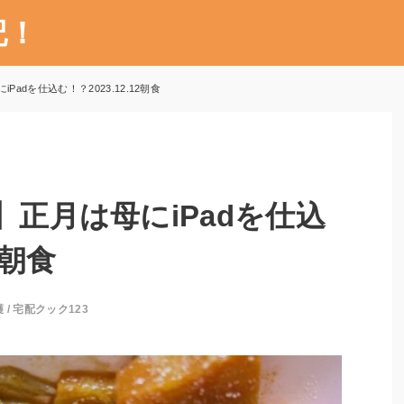
記！
Padを仕込む！？2023.12.12朝食
】正月は母にiPadを仕込
2朝食
護
/
宅配クック123