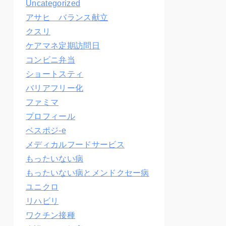
Uncategorized
アサヒ バランス献立
クスリ
ケアマネ定期訪問日
コンビニ弁当
ショートスティ
バリアフリー化
ファミマ
プロフィール
ベスポジ-e
メディカルフードサービス
もったいない病
もったいない病とメンドクセー病
ユニクロ
リハビリ
ワクチン接種