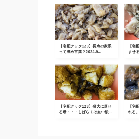
【宅配クック123】長寿の家系
【宅配
って褒め言葉？2024.9...
ませる
【宅配クック123】盛大に蒸せ
【宅配
る母・・・しばらくは血中酸...
れる。壊