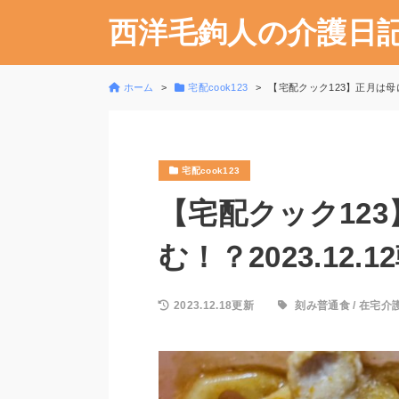
西洋毛鉤人の介護日
ホーム
宅配cook123
【宅配クック123】正月は母にi
宅配cook123
【宅配クック123
む！？2023.12.1
2023.12.18更新
刻み普通食
/
在宅介