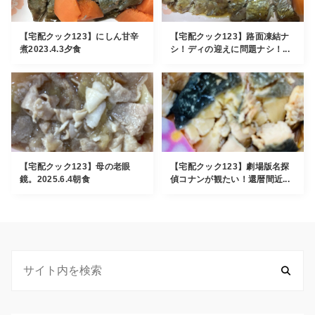
【宅配クック123】にしん甘辛
【宅配クック123】路面凍結ナ
煮2023.4.3夕食
シ！ディの迎えに問題ナシ！...
【宅配クック123】母の老眼
【宅配クック123】劇場版名探
鏡。2025.6.4朝食
偵コナンが観たい！還暦間近...