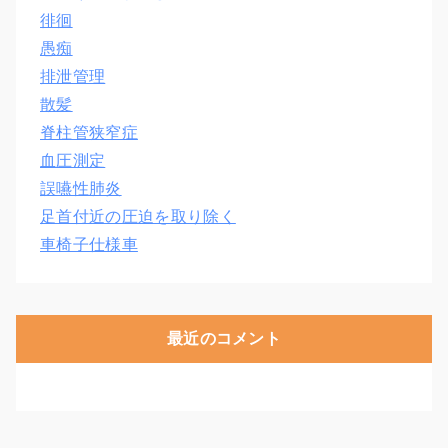
徘徊
愚痴
排泄管理
散髪
脊柱管狭窄症
血圧測定
誤嚥性肺炎
足首付近の圧迫を取り除く
車椅子仕様車
最近のコメント