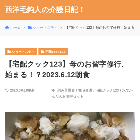
西洋毛鉤人の介護日記！
ホーム
ショートスティ
【宅配クック123】母のお習字修行、始まる！？20
ショートスティ
宅配cook123
【宅配クック123】母のお習字修行、
始まる！？2023.6.12朝食
2023.06.18更新
刻み普通食
/
在宅介護
/
宅配クック123
/
水でか
んたんお習字セット