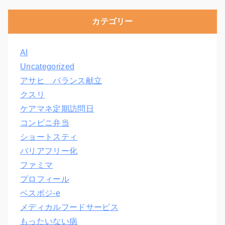
カテゴリー
AI
Uncategorized
アサヒ バランス献立
クスリ
ケアマネ定期訪問日
コンビニ弁当
ショートスティ
バリアフリー化
ファミマ
プロフィール
ベスポジ-e
メディカルフードサービス
もったいない病