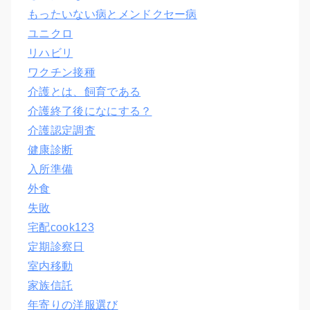
もったいない病とメンドクセー病
ユニクロ
リハビリ
ワクチン接種
介護とは、飼育である
介護終了後になにする？
介護認定調査
健康診断
入所準備
外食
失敗
宅配cook123
定期診察日
室内移動
家族信託
年寄りの洋服選び