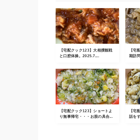
【宅配クック123】大相撲観戦
【宅配
と口腔体操。2025.7....
期訪問
【宅配クック123】ショートよ
【宅配
り無事帰宅・・・お股の具合...
話をす