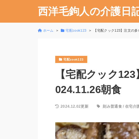
西洋毛鉤人の介護日
ホーム
宅配cook123
【宅配クック123】注文の多い母
宅配cook123
【宅配クック12
024.11.26朝食
2024.12.02更新
刻み普通食
/
在宅介