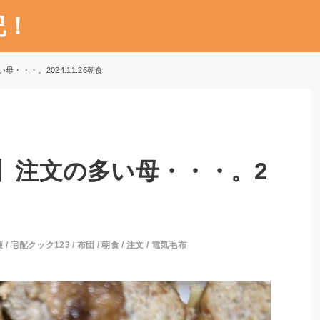
記！
・・・。2024.11.26朝食
3】注文の多い母・・・。2
護
/
宅配クック123
/
布団
/
朝食
/
注文
/
電気毛布