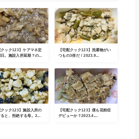
クック123】ケアマネ定
【宅配クック123】洗濯物がい
日。施設入所延期？の...
つもの3倍だ！2023.9...
クック123】施設入所の
【宅配クック123】僕も花粉症
ると、拒絶する母。2...
デビューか？2023.4....