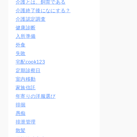
介護とは、飼育である
介護終了後になにする？
介護認定調査
健康診断
入所準備
外食
失敗
宅配cook123
定期診察日
室内移動
家族信託
年寄りの洋服選び
徘徊
愚痴
排泄管理
散髪