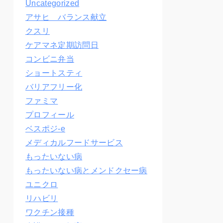
Uncategorized
アサヒ バランス献立
クスリ
ケアマネ定期訪問日
コンビニ弁当
ショートスティ
バリアフリー化
ファミマ
プロフィール
ベスポジ-e
メディカルフードサービス
もったいない病
もったいない病とメンドクセー病
ユニクロ
リハビリ
ワクチン接種