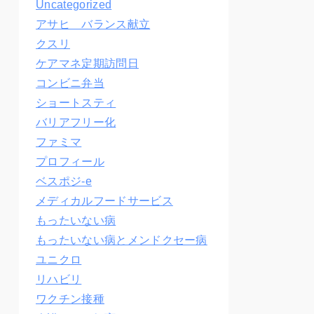
Uncategorized
アサヒ バランス献立
クスリ
ケアマネ定期訪問日
コンビニ弁当
ショートスティ
バリアフリー化
ファミマ
プロフィール
ベスポジ-e
メディカルフードサービス
もったいない病
もったいない病とメンドクセー病
ユニクロ
リハビリ
ワクチン接種