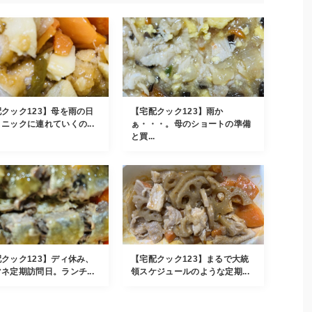
クック123】母を雨の日
【宅配クック123】雨か
ニックに連れていくの...
ぁ・・・。母のショートの準備
と買...
クック123】ディ休み、
【宅配クック123】まるで大統
ネ定期訪問日。ランチ...
領スケジュールのような定期...