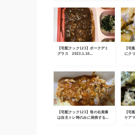
【宅配クック123】ポークデミ
【宅配
グラス 2023.1.10...
にクリ
【宅配クック123】母の右肩痛
【宅配
は自主トレ時のみに発病する...
ケアマ