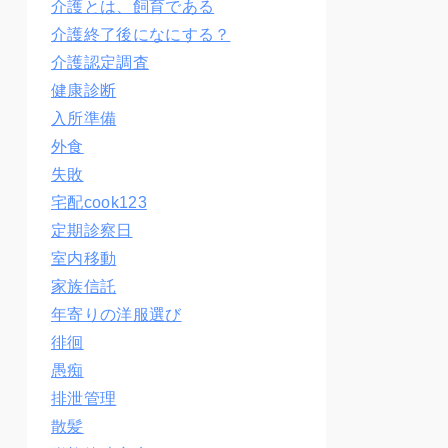
介護とは、飼育である
介護終了後になにする？
介護認定調査
健康診断
入所準備
外食
失敗
宅配cook123
定期診察日
室内移動
家族信託
年寄りの洋服選び
徘徊
愚痴
排泄管理
散髪