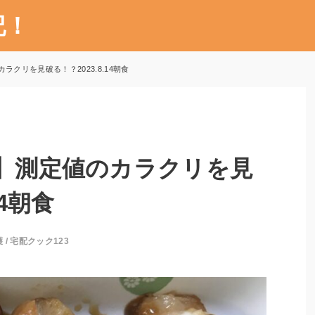
記！
ラクリを見破る！？2023.8.14朝食
3】測定値のカラクリを見
14朝食
護
/
宅配クック123