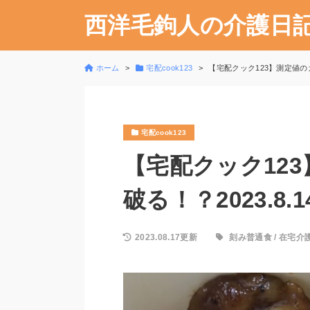
西洋毛鉤人の介護日
ホーム
宅配cook123
【宅配クック123】測定値のカ
宅配cook123
【宅配クック12
破る！？2023.8.
2023.08.17更新
刻み普通食
/
在宅介