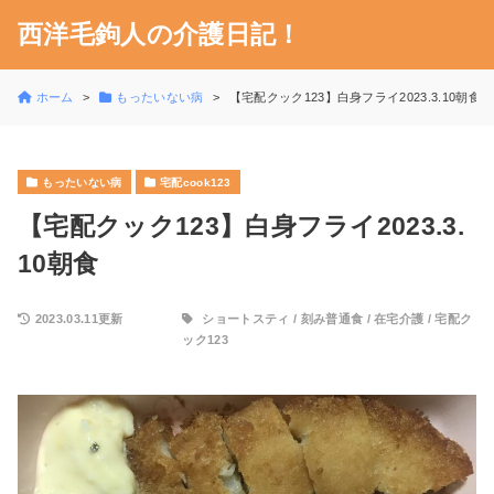
西洋毛鉤人の介護日記！
ホーム
もったいない病
【宅配クック123】白身フライ2023.3.10朝食
もったいない病
宅配cook123
【宅配クック123】白身フライ2023.3.
10朝食
2023.03.11更新
ショートスティ
/
刻み普通食
/
在宅介護
/
宅配ク
ック123