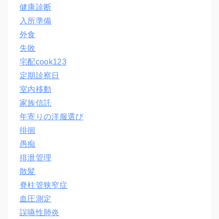
健康診断
入所準備
外食
失敗
宅配cook123
定期診察日
室内移動
家族信託
年寄りの洋服選び
徘徊
愚痴
排泄管理
散髪
脊柱管狭窄症
血圧測定
誤嚥性肺炎