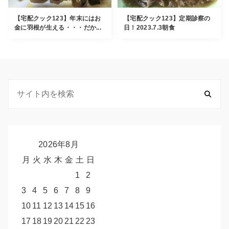
【宅配クック123】年末にはお
【宅配クック123】定期診察の
金に羽根が生える・・・だか...
日！2023.7.3朝食
2026年8月
月
火
水
木
金
土
日
1
2
3
4
5
6
7
8
9
10
11
12
13
14
15
16
17
18
19
20
21
22
23