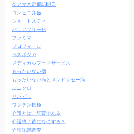
ケアマネ定期訪問日
コンビニ弁当
ショートスティ
バリアフリー化
ファミマ
プロフィール
ベスポジ-e
メディカルフードサービス
もったいない病
もったいない病とメンドクセー病
ユニクロ
リハビリ
ワクチン接種
介護とは、飼育である
介護終了後になにする？
介護認定調査