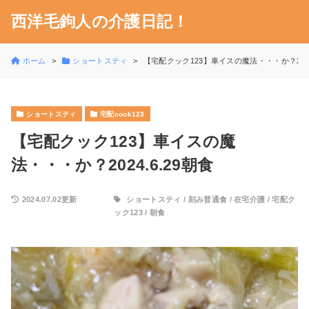
西洋毛鉤人の介護日記！
ホーム
ショートスティ
【宅配クック123】車イスの魔法・・・か？2024
ショートスティ
宅配cook123
【宅配クック123】車イスの魔
法・・・か？2024.6.29朝食
2024.07.02更新
ショートスティ
/
刻み普通食
/
在宅介護
/
宅配ク
ック123
/
朝食