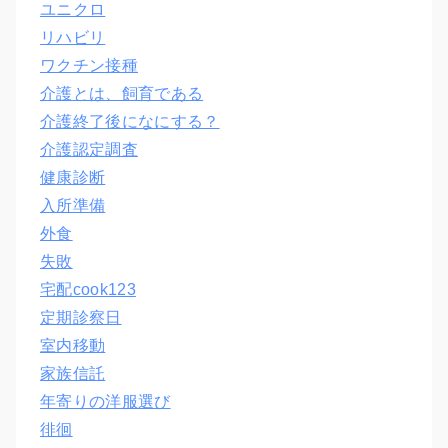
ユニクロ
リハビリ
ワクチン接種
介護とは、飼育である
介護終了後になにする？
介護認定調査
健康診断
入所準備
外食
失敗
宅配cook123
定期診察日
室内移動
家族信託
年寄りの洋服選び
徘徊