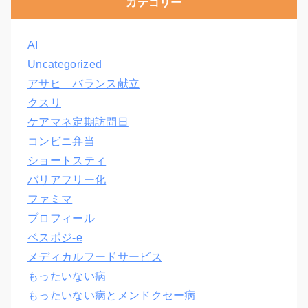
カテゴリー
AI
Uncategorized
アサヒ バランス献立
クスリ
ケアマネ定期訪問日
コンビニ弁当
ショートスティ
バリアフリー化
ファミマ
プロフィール
ベスポジ-e
メディカルフードサービス
もったいない病
もったいない病とメンドクセー病