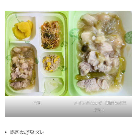
全体
メインのおかず（鶏肉ねぎ塩
ダレ）
鶏肉ねぎ塩ダレ