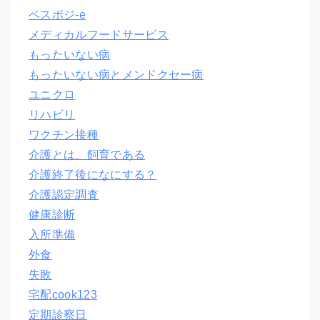
ベスポジ-e
メディカルフードサービス
もったいない病
もったいない病とメンドクセー病
ユニクロ
リハビリ
ワクチン接種
介護とは、飼育である
介護終了後になにする？
介護認定調査
健康診断
入所準備
外食
失敗
宅配cook123
定期診察日