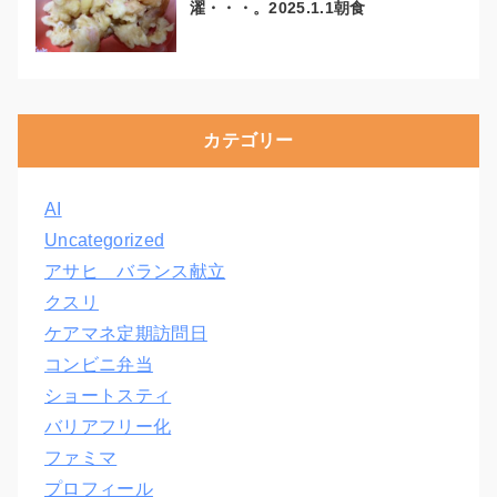
濯・・・。2025.1.1朝食
カテゴリー
AI
Uncategorized
アサヒ バランス献立
クスリ
ケアマネ定期訪問日
コンビニ弁当
ショートスティ
バリアフリー化
ファミマ
プロフィール