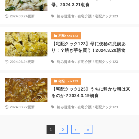
母。2024.3.21朝食
2024.03.24更新
刻み普通食
/
在宅介護
/
宅配クック123
宅配cook123
【宅配クック123】母に便秘の兆候あ
り！？焼き芋を買う！2024.3.20朝食
2024.03.24更新
刻み普通食
/
在宅介護
/
宅配クック123
宅配cook123
【宅配クック123】うちに静かな朝は来
るのか？2024.3.19朝食
2024.03.22更新
刻み普通食
/
在宅介護
/
宅配クック123
1
2
›
»