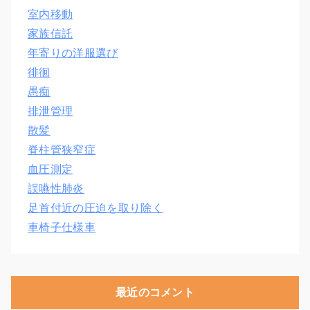
室内移動
家族信託
年寄りの洋服選び
徘徊
愚痴
排泄管理
散髪
脊柱管狭窄症
血圧測定
誤嚥性肺炎
足首付近の圧迫を取り除く
車椅子仕様車
最近のコメント