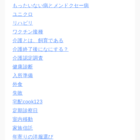
もったいない病とメンドクセー病
ユニクロ
リハビリ
ワクチン接種
介護とは、飼育である
介護終了後になにする？
介護認定調査
健康診断
入所準備
外食
失敗
宅配cook123
定期診察日
室内移動
家族信託
年寄りの洋服選び