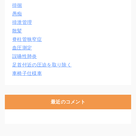
徘徊
愚痴
排泄管理
散髪
脊柱管狭窄症
血圧測定
誤嚥性肺炎
足首付近の圧迫を取り除く
車椅子仕様車
最近のコメント