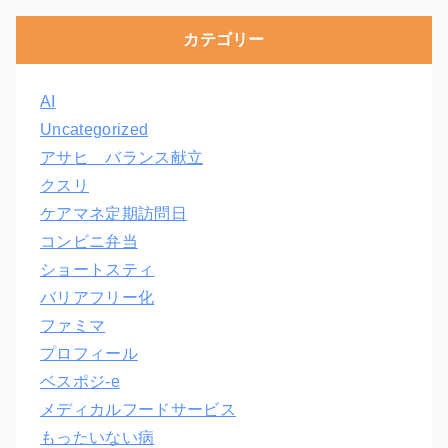
カテゴリー
AI
Uncategorized
アサヒ バランス献立
クスリ
ケアマネ定期訪問日
コンビニ弁当
ショートスティ
バリアフリー化
ファミマ
プロフィール
ベスポジ-e
メディカルフードサービス
もったいない病