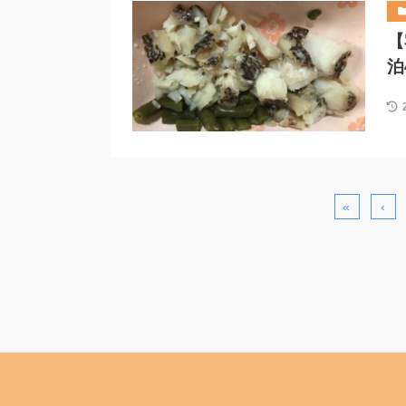
【
泊
«
‹