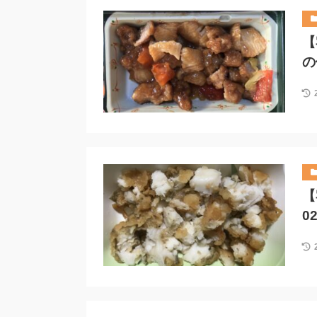
【
の
【
0