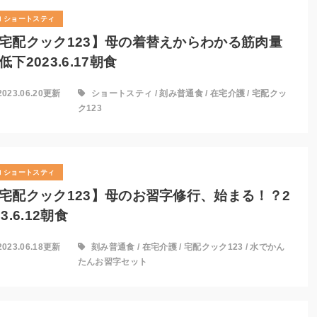
ショートスティ
宅配クック123】母の着替えからわかる筋肉量
低下2023.6.17朝食
2023.06.20更新
ショートスティ
/
刻み普通食
/
在宅介護
/
宅配クッ
ク123
ショートスティ
宅配クック123】母のお習字修行、始まる！？2
23.6.12朝食
2023.06.18更新
刻み普通食
/
在宅介護
/
宅配クック123
/
水でかん
たんお習字セット