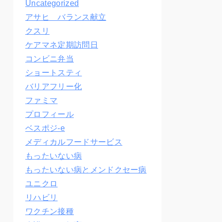
Uncategorized
アサヒ バランス献立
クスリ
ケアマネ定期訪問日
コンビニ弁当
ショートスティ
バリアフリー化
ファミマ
プロフィール
ベスポジ-e
メディカルフードサービス
もったいない病
もったいない病とメンドクセー病
ユニクロ
リハビリ
ワクチン接種