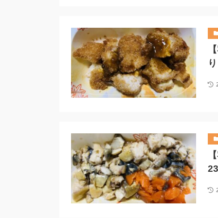
【
り
【
2