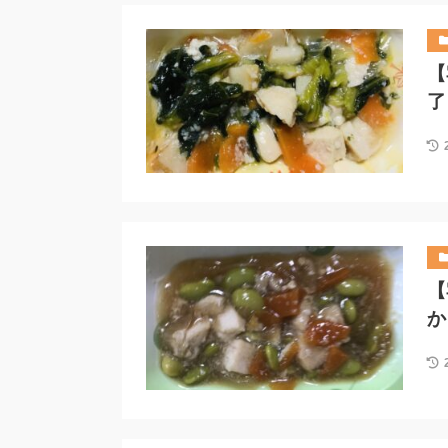
【
了
【
か