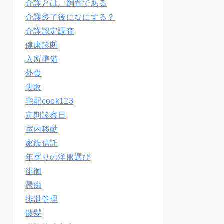
介護とは、飼育である
介護終了後になにする？
介護認定調査
健康診断
入所準備
外食
失敗
宅配cook123
定期診察日
室内移動
家族信託
年寄りの洋服選び
徘徊
愚痴
排泄管理
散髪