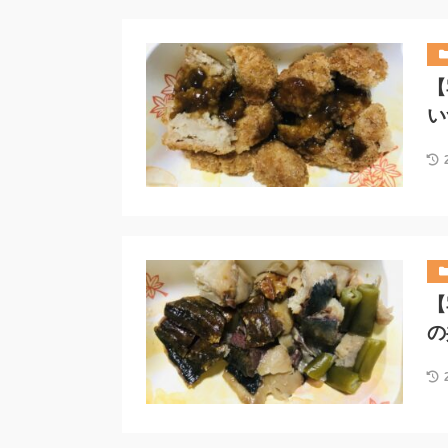
【
い
【
の