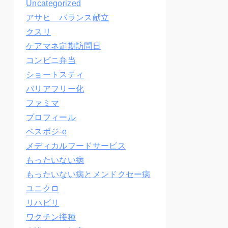
Uncategorized
アサヒ バランス献立
クスリ
ケアマネ定期訪問日
コンビニ弁当
ショートスティ
バリアフリー化
ファミマ
プロフィール
ベスポジ-e
メディカルフードサービス
もったいない病
もったいない病とメンドクセー病
ユニクロ
リハビリ
ワクチン接種