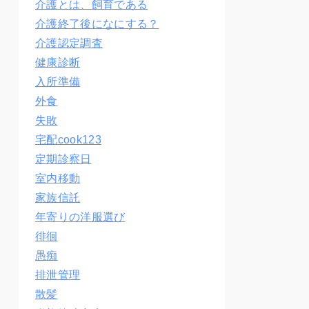
介護とは、飼育である
介護終了後になにする？
介護認定調査
健康診断
入所準備
外食
失敗
宅配cook123
定期診察日
室内移動
家族信託
年寄りの洋服選び
徘徊
愚痴
排泄管理
散髪