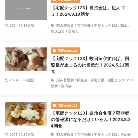
【宅配クック123】自治会は、粗大ゴ
ミ！2024.9.10朝食
2024.09.16更新
刻み普通食
/
在宅介護
/
宅配クック123
/
朝食
/
粗大ゴミ
/
自治会
宅配cook123
【宅配クック123】数日留守すれば、回
覧板が止まるのは当然だ！2024.5.21朝
食
2024.05.24更新
刻み普通食
/
回覧板
/
在宅介護
/
宅配クック123
/
朝食
/
自治会
宅配cook123
【宅配クック123】自治会名簿？犯罪者
の情報源になるだけ！いらん！2023.9.2
4朝食
2023.09.30更新
刻み普通食
/
在宅介護
/
宅配クック123
/
自治会