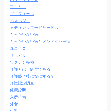
ファミマ
プロフィール
ベスポジ-e
メディカルフードサービス
もったいない病
もったいない病とメンドクセー病
ユニクロ
リハビリ
ワクチン接種
介護とは、飼育である
介護終了後になにする？
介護認定調査
健康診断
入所準備
外食
失敗