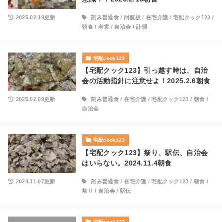
2025.02.19更新
刻み普通食
/
回覧板
/
在宅介護
/
宅配クック123
/
朝食
/
老害
/
自治会
/
訃報
宅配cook123
【宅配クック123】引っ越す時は、自治
会の活動指針に注意せよ！2025.2.6朝食
2025.02.09更新
刻み普通食
/
在宅介護
/
宅配クック123
/
朝食
/
自治会
宅配cook123
【宅配クック123】祭り、駅伝、自治会
はいらない。2024.11.4朝食
2024.11.07更新
刻み普通食
/
在宅介護
/
宅配クック123
/
朝食
/
祭り
/
自治会
/
駅伝
宅配cook123