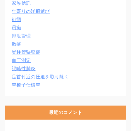
家族信託
年寄りの洋服選び
徘徊
愚痴
排泄管理
散髪
脊柱管狭窄症
血圧測定
誤嚥性肺炎
足首付近の圧迫を取り除く
車椅子仕様車
最近のコメント