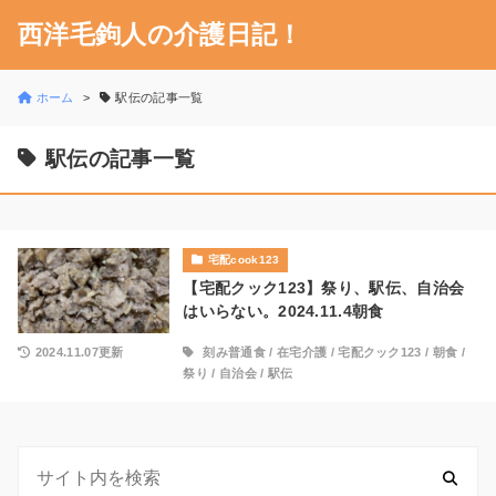
西洋毛鉤人の介護日記！
ホーム
駅伝の記事一覧
駅伝の記事一覧
宅配cook123
【宅配クック123】祭り、駅伝、自治会
はいらない。2024.11.4朝食
2024.11.07更新
刻み普通食
/
在宅介護
/
宅配クック123
/
朝食
/
祭り
/
自治会
/
駅伝