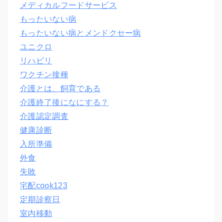
メディカルフードサービス
もったいない病
もったいない病とメンドクセー病
ユニクロ
リハビリ
ワクチン接種
介護とは、飼育である
介護終了後になにする？
介護認定調査
健康診断
入所準備
外食
失敗
宅配cook123
定期診察日
室内移動