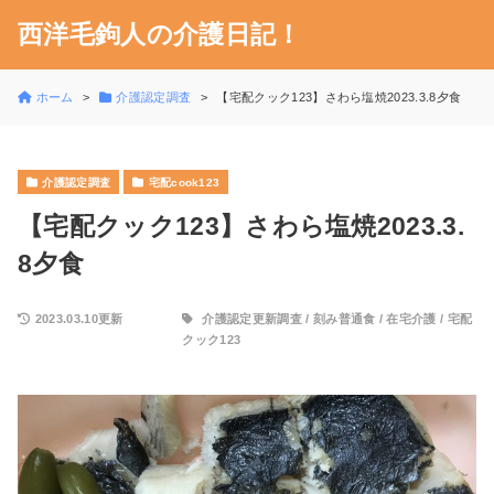
西洋毛鉤人の介護日記！
ホーム
介護認定調査
【宅配クック123】さわら塩焼2023.3.8夕食
介護認定調査
宅配cook123
【宅配クック123】さわら塩焼2023.3.
8夕食
2023.03.10更新
介護認定更新調査
/
刻み普通食
/
在宅介護
/
宅配
クック123