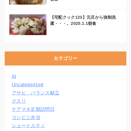
【宅配クック123】元旦から強制洗
濯・・・。2025.1.1朝食
カテゴリー
AI
Uncategorized
アサヒ バランス献立
クスリ
ケアマネ定期訪問日
コンビニ弁当
ショートスティ