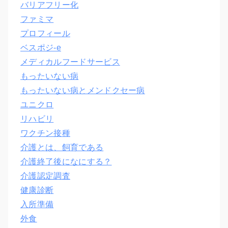
バリアフリー化
ファミマ
プロフィール
ベスポジ-e
メディカルフードサービス
もったいない病
もったいない病とメンドクセー病
ユニクロ
リハビリ
ワクチン接種
介護とは、飼育である
介護終了後になにする？
介護認定調査
健康診断
入所準備
外食