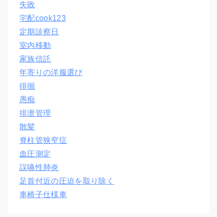
失敗
宅配cook123
定期診察日
室内移動
家族信託
年寄りの洋服選び
徘徊
愚痴
排泄管理
散髪
脊柱管狭窄症
血圧測定
誤嚥性肺炎
足首付近の圧迫を取り除く
車椅子仕様車