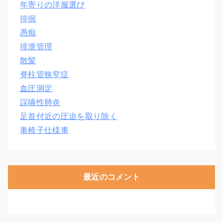
年寄りの洋服選び
徘徊
愚痴
排泄管理
散髪
脊柱管狭窄症
血圧測定
誤嚥性肺炎
足首付近の圧迫を取り除く
車椅子仕様車
最近のコメント