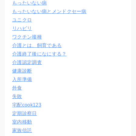
もったいない病
もったいない病とメンドクセー病
ユニクロ
リハビリ
ワクチン接種
介護とは、飼育である
介護終了後になにする？
介護認定調査
健康診断
入所準備
外食
失敗
宅配cook123
定期診察日
室内移動
家族信託