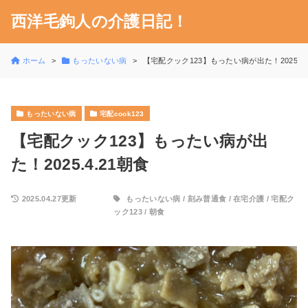
西洋毛鉤人の介護日記！
ホーム
もったいない病
【宅配クック123】もったい病が出た！2025.4.
もったいない病
宅配cook123
【宅配クック123】もったい病が出
た！2025.4.21朝食
2025.04.27更新
もったいない病
/
刻み普通食
/
在宅介護
/
宅配ク
ック123
/
朝食