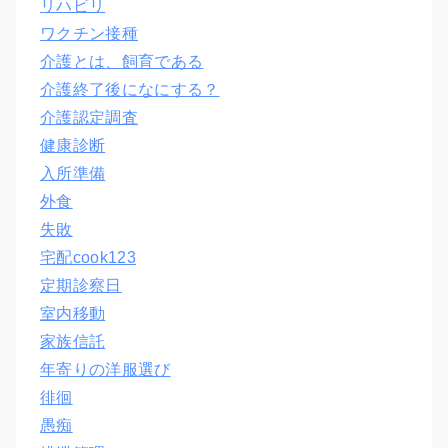
リハビリ
ワクチン接種
介護とは、飼育である
介護終了後になにする？
介護認定調査
健康診断
入所準備
外食
失敗
宅配cook123
定期診察日
室内移動
家族信託
年寄りの洋服選び
徘徊
愚痴