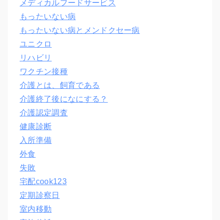
メディカルフードサービス
もったいない病
もったいない病とメンドクセー病
ユニクロ
リハビリ
ワクチン接種
介護とは、飼育である
介護終了後になにする？
介護認定調査
健康診断
入所準備
外食
失敗
宅配cook123
定期診察日
室内移動