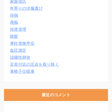
家族信託
年寄りの洋服選び
徘徊
愚痴
排泄管理
散髪
脊柱管狭窄症
血圧測定
誤嚥性肺炎
足首付近の圧迫を取り除く
車椅子仕様車
最近のコメント