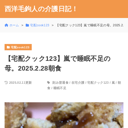
西洋毛鉤人の介護日記！
ホーム
宅配cook123
【宅配クック123】嵐で睡眠不足の母。2025.2.2
宅配cook123
【宅配クック123】嵐で睡眠不足の
母。2025.2.28朝食
2025.02.11更新
刻み普通食
/
在宅介護
/
宅配クック123
/
嵐
/
朝
食
/
睡眠不足