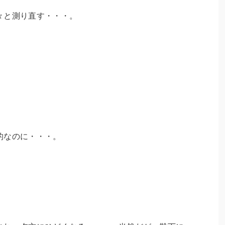
々と測り直す・・・。
的なのに・・・。