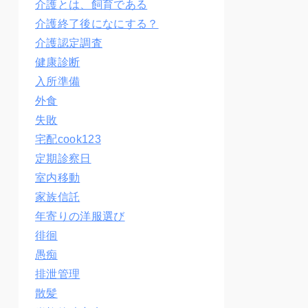
介護とは、飼育である
介護終了後になにする？
介護認定調査
健康診断
入所準備
外食
失敗
宅配cook123
定期診察日
室内移動
家族信託
年寄りの洋服選び
徘徊
愚痴
排泄管理
散髪