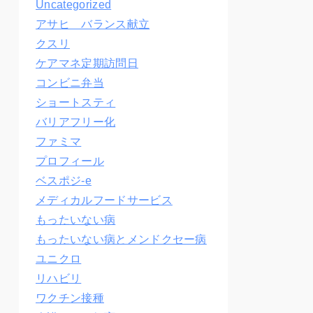
Uncategorized
アサヒ バランス献立
クスリ
ケアマネ定期訪問日
コンビニ弁当
ショートスティ
バリアフリー化
ファミマ
プロフィール
ベスポジ-e
メディカルフードサービス
もったいない病
もったいない病とメンドクセー病
ユニクロ
リハビリ
ワクチン接種