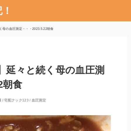
記！
母の血圧測定・・・2023.5.22朝食
3】延々と続く母の血圧測
22朝食
護
/
宅配クック123
/
血圧測定