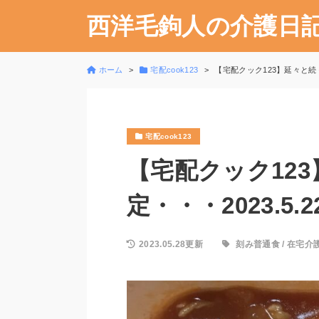
西洋毛鉤人の介護日
ホーム
宅配cook123
【宅配クック123】延々と続く
宅配cook123
【宅配クック12
定・・・2023.5.
2023.05.28更新
刻み普通食
/
在宅介