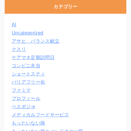
カテゴリー
AI
Uncategorized
アサヒ バランス献立
クスリ
ケアマネ定期訪問日
コンビニ弁当
ショートスティ
バリアフリー化
ファミマ
プロフィール
ベスポジ-e
メディカルフードサービス
もったいない病