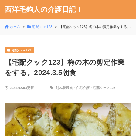
西洋毛鉤人の介護日記！
ホーム
宅配cook123
【宅配クック123】梅の木の剪定作業をする。2024
宅配cook123
【宅配クック123】梅の木の剪定作業
をする。2024.3.5朝食
2024.03.08更新
刻み普通食
/
在宅介護
/
宅配クック123