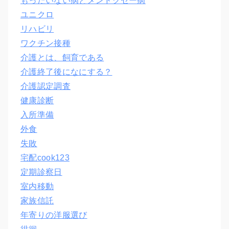
もったいない病とメンドクセー病
ユニクロ
リハビリ
ワクチン接種
介護とは、飼育である
介護終了後になにする？
介護認定調査
健康診断
入所準備
外食
失敗
宅配cook123
定期診察日
室内移動
家族信託
年寄りの洋服選び