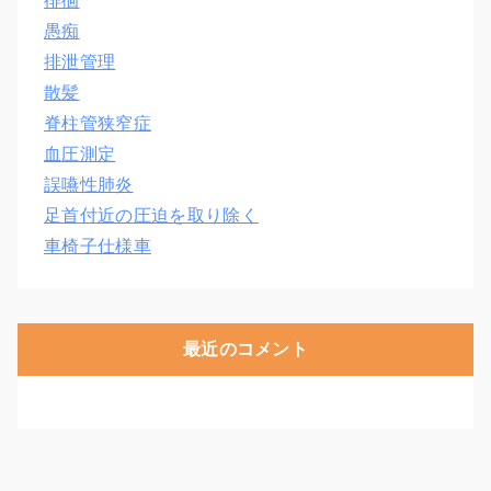
徘徊
愚痴
排泄管理
散髪
脊柱管狭窄症
血圧測定
誤嚥性肺炎
足首付近の圧迫を取り除く
車椅子仕様車
最近のコメント