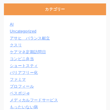
カテゴリー
AI
Uncategorized
アサヒ バランス献立
クスリ
ケアマネ定期訪問日
コンビニ弁当
ショートスティ
バリアフリー化
ファミマ
プロフィール
ベスポジ-e
メディカルフードサービス
もったいない病