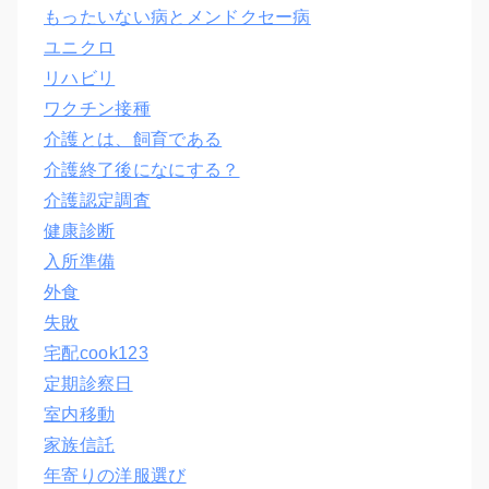
もったいない病とメンドクセー病
ユニクロ
リハビリ
ワクチン接種
介護とは、飼育である
介護終了後になにする？
介護認定調査
健康診断
入所準備
外食
失敗
宅配cook123
定期診察日
室内移動
家族信託
年寄りの洋服選び