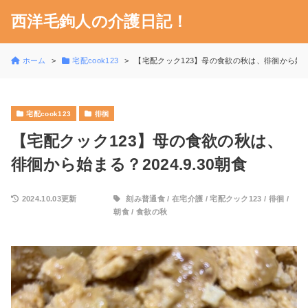
西洋毛鉤人の介護日記！
ホーム
宅配cook123
【宅配クック123】母の食欲の秋は、徘徊から始まる？
宅配cook123
徘徊
【宅配クック123】母の食欲の秋は、
徘徊から始まる？2024.9.30朝食
2024.10.03更新
刻み普通食
/
在宅介護
/
宅配クック123
/
徘徊
/
朝食
/
食欲の秋