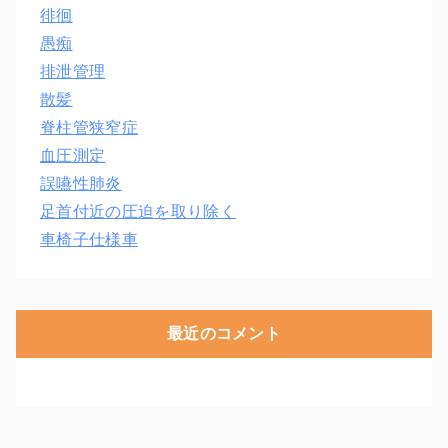
徘徊
愚痴
排泄管理
散髪
脊柱管狭窄症
血圧測定
誤嚥性肺炎
足首付近の圧迫を取り除く
車椅子仕様車
最近のコメント