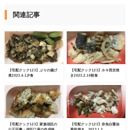
関連記事
【宅配クック123】ぶりの揚げ
【宅配クック123】ホキ西京焼
煮2023.4.1夕食
き2023.2.14朝食
【宅配クック123】家族信託の
【宅配クック123】赤魚白醤油
公正証書・信託口座の作成終...
風味焼き 2023.1.2...