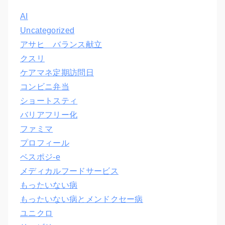
AI
Uncategorized
アサヒ バランス献立
クスリ
ケアマネ定期訪問日
コンビニ弁当
ショートスティ
バリアフリー化
ファミマ
プロフィール
ベスポジ-e
メディカルフードサービス
もったいない病
もったいない病とメンドクセー病
ユニクロ