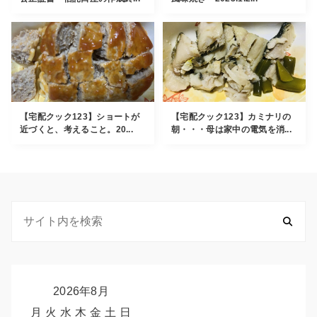
【宅配クック123】ショートが
【宅配クック123】カミナリの
近づくと、考えること。20...
朝・・・母は家中の電気を消...
2026年8月
月
火
水
木
金
土
日