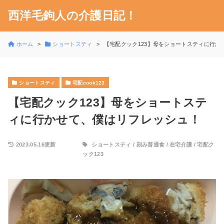
西洋毛鉤人の介護日記！
ホーム
ショートスティ
【宅配クック123】母をショートスティに行か
ショートスティ
宅配cook123
【宅配クック123】母をショートステ
ィに行かせて、僕はリフレッシュ！
2023.05.16更新
ショートスティ
/
刻み普通食
/
在宅介護
/
宅配ク
ック123