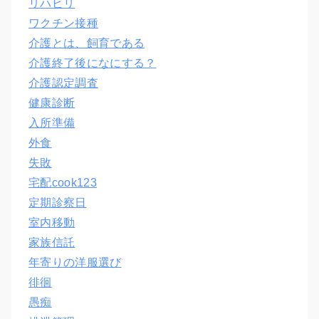
リハビリ
ワクチン接種
介護とは、飼育である
介護終了後になにする？
介護認定調査
健康診断
入所準備
外食
失敗
宅配cook123
定期診察日
室内移動
家族信託
年寄りの洋服選び
徘徊
愚痴