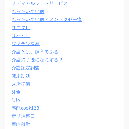
メディカルフードサービス
もったいない病
もったいない病とメンドクセー病
ユニクロ
リハビリ
ワクチン接種
介護とは、飼育である
介護終了後になにする？
介護認定調査
健康診断
入所準備
外食
失敗
宅配cook123
定期診察日
室内移動