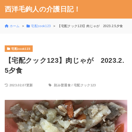
西洋毛鉤人の介護日記！
ホーム
宅配cook123
【宅配クック123】肉じゃが 2023.2.5夕食
宅配cook123
【宅配クック123】肉じゃが 2023.2.
5夕食
2023.02.07更新
刻み普通食
/
宅配クック123