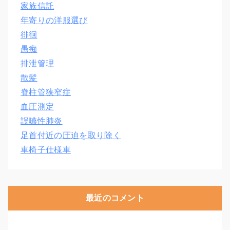
家族信託
年寄りの洋服選び
徘徊
愚痴
排泄管理
散髪
脊柱管狭窄症
血圧測定
誤嚥性肺炎
足首付近の圧迫を取り除く
車椅子仕様車
最近のコメント