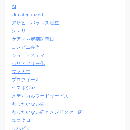
AI
Uncategorized
アサヒ バランス献立
クスリ
ケアマネ定期訪問日
コンビニ弁当
ショートスティ
バリアフリー化
ファミマ
プロフィール
ベスポジ-e
メディカルフードサービス
もったいない病
もったいない病とメンドクセー病
ユニクロ
リハビリ