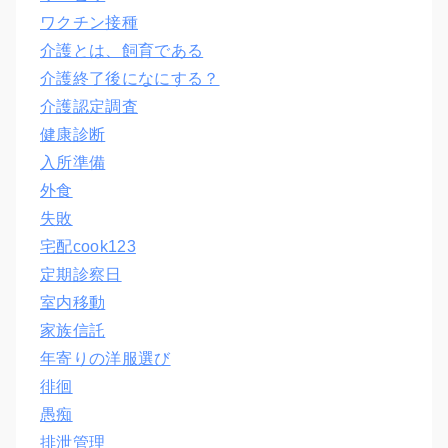
ワクチン接種
介護とは、飼育である
介護終了後になにする？
介護認定調査
健康診断
入所準備
外食
失敗
宅配cook123
定期診察日
室内移動
家族信託
年寄りの洋服選び
徘徊
愚痴
排泄管理