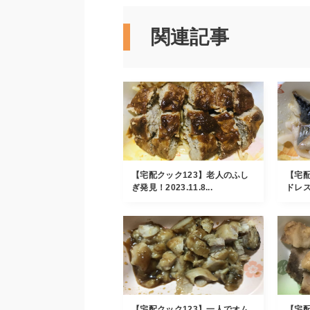
関連記事
【宅配クック123】老人のふし
【宅配
ぎ発見！2023.11.8...
ドレス
【宅配クック123】一人でオム
【宅配