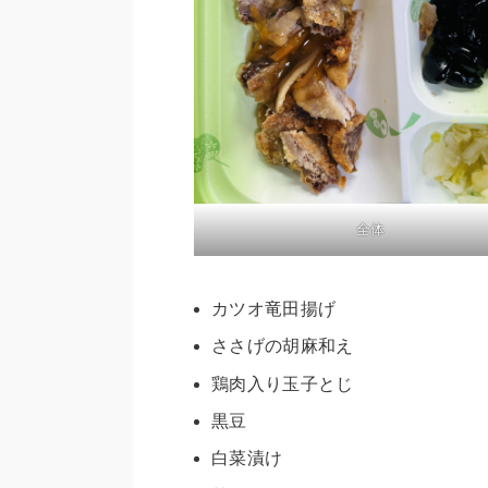
全体
カツオ竜田揚げ
ささげの胡麻和え
鶏肉入り玉子とじ
黒豆
白菜漬け