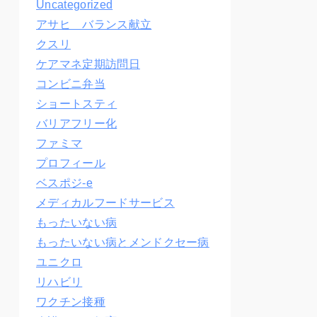
Uncategorized
アサヒ バランス献立
クスリ
ケアマネ定期訪問日
コンビニ弁当
ショートスティ
バリアフリー化
ファミマ
プロフィール
ベスポジ-e
メディカルフードサービス
もったいない病
もったいない病とメンドクセー病
ユニクロ
リハビリ
ワクチン接種