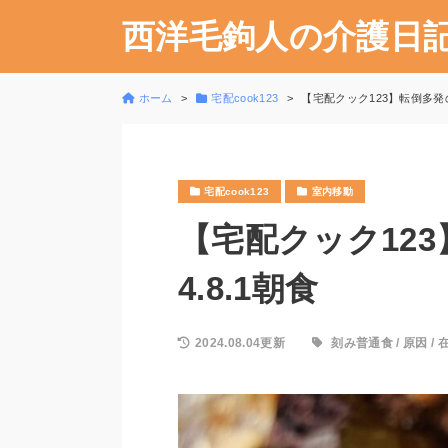
西洋毛鉤人の介護日
ホーム
宅配cook123
【宅配クック123】転倒多発の
宅配cook123
室内移動
【宅配クック123
4.8.1朝食
2024.08.04更新
刻み普通食
/
原因
/