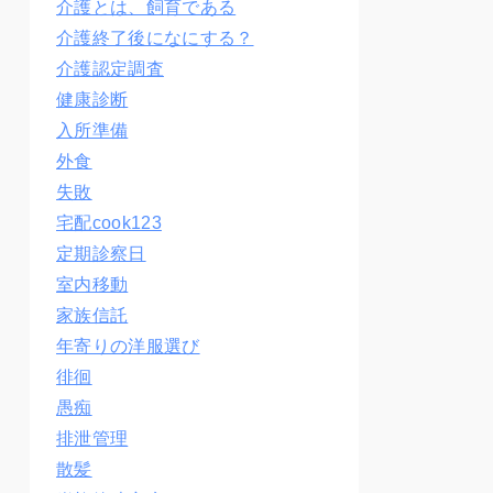
介護とは、飼育である
介護終了後になにする？
介護認定調査
健康診断
入所準備
外食
失敗
宅配cook123
定期診察日
室内移動
家族信託
年寄りの洋服選び
徘徊
愚痴
排泄管理
散髪