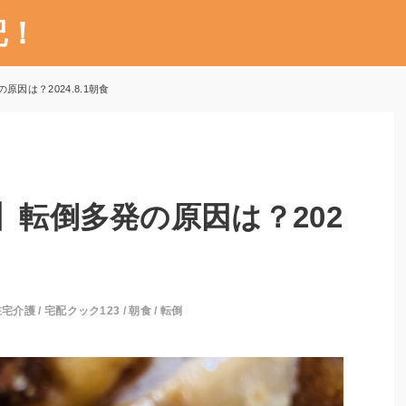
記！
原因は？2024.8.1朝食
】転倒多発の原因は？202
在宅介護
/
宅配クック123
/
朝食
/
転倒