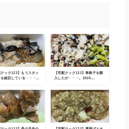
クック123】もうスタッ
【宅配クック123】車椅子を購
を総託している・・・...
入したが・・・。2024....
クック123】母の足先の
【宅配クック123】厚揚げとそ