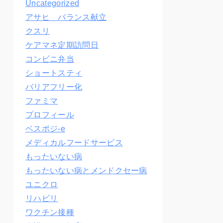
Uncategorized
アサヒ バランス献立
クスリ
ケアマネ定期訪問日
コンビニ弁当
ショートスティ
バリアフリー化
ファミマ
プロフィール
ベスポジ-e
メディカルフードサービス
もったいない病
もったいない病とメンドクセー病
ユニクロ
リハビリ
ワクチン接種