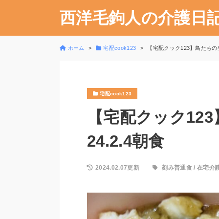
西洋毛鉤人の介護日
ホーム
宅配cook123
【宅配クック123】鳥たちの生
宅配cook123
【宅配クック12
24.2.4朝食
2024.02.07更新
刻み普通食
/
在宅介