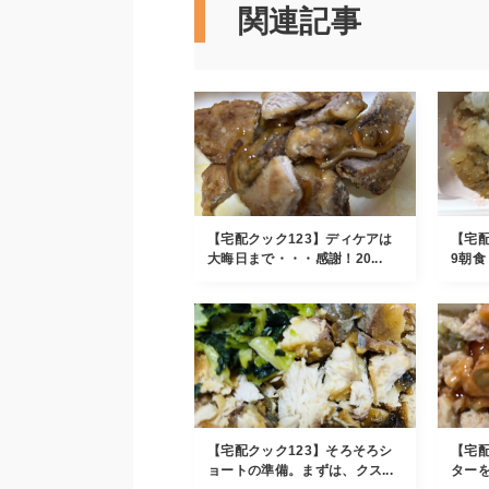
関連記事
【宅配クック123】ディケアは
【宅配
大晦日まで・・・感謝！20...
9朝食
【宅配クック123】そろそろシ
【宅配
ョートの準備。まずは、クス...
ターを