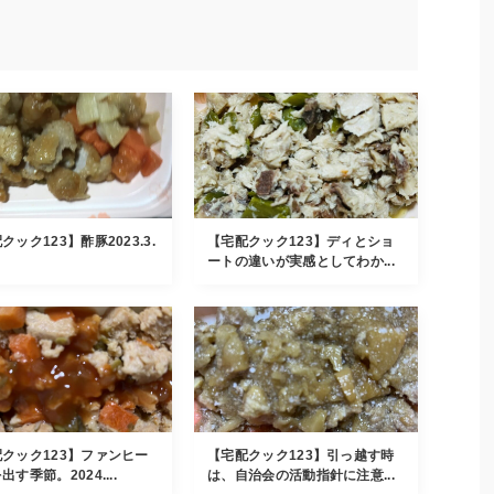
クック123】酢豚2023.3.
【宅配クック123】ディとショ
ートの違いが実感としてわか...
クック123】ファンヒー
【宅配クック123】引っ越す時
出す季節。2024....
は、自治会の活動指針に注意...