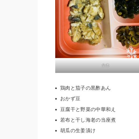
全体
鶏肉と茄子の黒酢あん
おかず豆
豆腐干と野菜の中華和え
若布と干し海老の当座煮
胡瓜の生姜漬け