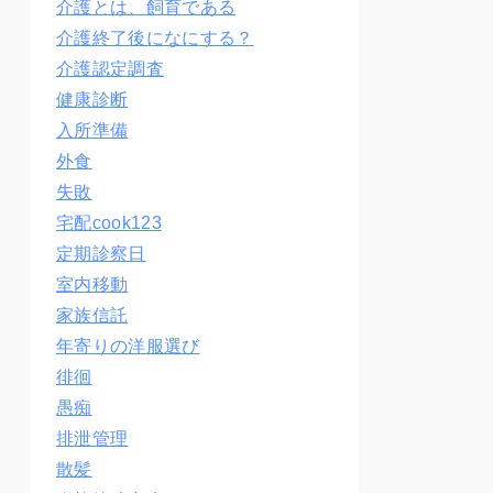
介護とは、飼育である
介護終了後になにする？
介護認定調査
健康診断
入所準備
外食
失敗
宅配cook123
定期診察日
室内移動
家族信託
年寄りの洋服選び
徘徊
愚痴
排泄管理
散髪