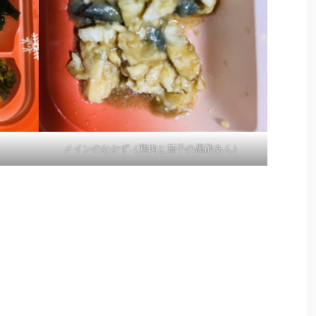
メインのおかず（鶏肉と茄子の黒酢あん）