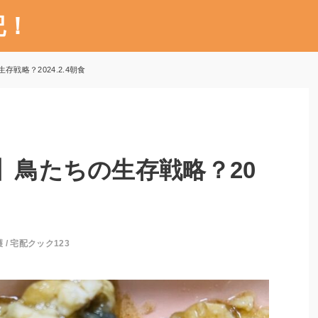
記！
存戦略？2024.2.4朝食
3】鳥たちの生存戦略？20
護
/
宅配クック123