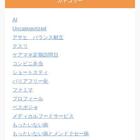
カテゴリー
AI
Uncategorized
アサヒ バランス献立
クスリ
ケアマネ定期訪問日
コンビニ弁当
ショートスティ
バリアフリー化
ファミマ
プロフィール
ベスポジ-e
メディカルフードサービス
もったいない病
もったいない病とメンドクセー病