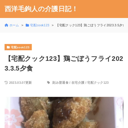
西洋毛鉤人の介護日記！
ホーム
宅配cook123
【宅配クック123】鶏ごぼうフライ2023.3.5夕食
宅配cook123
【宅配クック123】鶏ごぼうフライ202
3.3.5夕食
2023.03.07更新
刻み普通食
/
在宅介護
/
宅配クック123