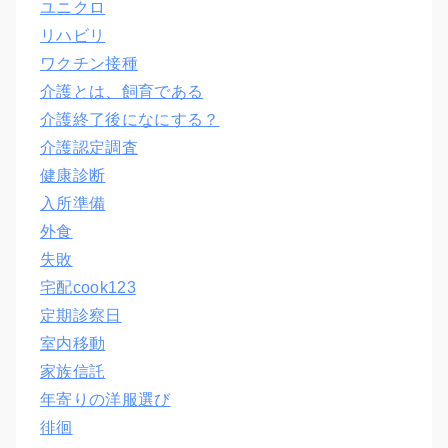
ユニクロ
リハビリ
ワクチン接種
介護とは、飼育である
介護終了後になにする？
介護認定調査
健康診断
入所準備
外食
失敗
宅配cook123
定期診察日
室内移動
家族信託
年寄りの洋服選び
徘徊