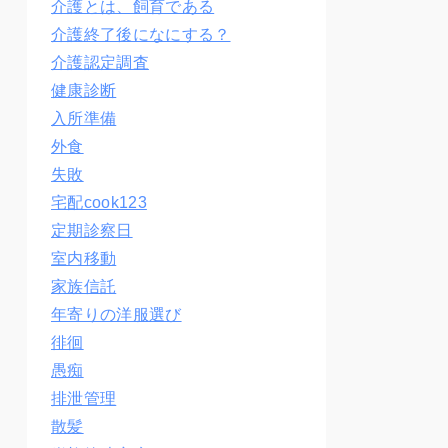
介護とは、飼育である
介護終了後になにする？
介護認定調査
健康診断
入所準備
外食
失敗
宅配cook123
定期診察日
室内移動
家族信託
年寄りの洋服選び
徘徊
愚痴
排泄管理
散髪