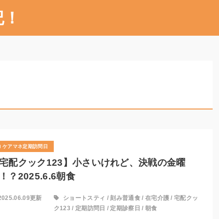
記！
ケアマネ定期訪問日
宅配クック123】小さいけれど、決戦の金曜
！？2025.6.6朝食
2025.06.09更新
ショートスティ
/
刻み普通食
/
在宅介護
/
宅配クッ
ク123
/
定期訪問日
/
定期診察日
/
朝食