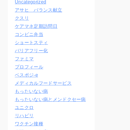
Uncategorized
アサヒ バランス献立
クスリ
ケアマネ定期訪問日
コンビニ弁当
ショートスティ
バリアフリー化
ファミマ
プロフィール
ベスポジ-e
メディカルフードサービス
もったいない病
もったいない病とメンドクセー病
ユニクロ
リハビリ
ワクチン接種