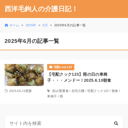
西洋毛鉤人の介護日記！
ホーム
2025年
6月
2025年6月の記事一覧
2025年6月の記事一覧
宅配cook123
【宅配クック123】雨の日の車椅
子・・・メンドー！2025.6.10朝食
2025.06.16更新
刻み普通食
/
在宅介護
/
宅配クック123
/
朝食
/
車椅子
/
雨