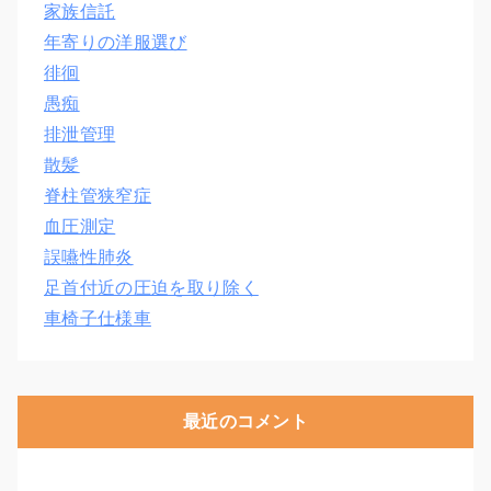
家族信託
年寄りの洋服選び
徘徊
愚痴
排泄管理
散髪
脊柱管狭窄症
血圧測定
誤嚥性肺炎
足首付近の圧迫を取り除く
車椅子仕様車
最近のコメント