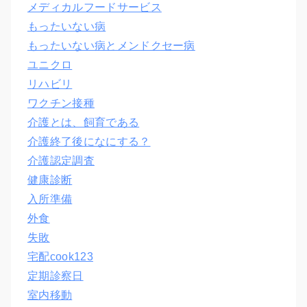
メディカルフードサービス
もったいない病
もったいない病とメンドクセー病
ユニクロ
リハビリ
ワクチン接種
介護とは、飼育である
介護終了後になにする？
介護認定調査
健康診断
入所準備
外食
失敗
宅配cook123
定期診察日
室内移動