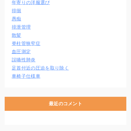
年寄りの洋服選び
徘徊
愚痴
排泄管理
散髪
脊柱管狭窄症
血圧測定
誤嚥性肺炎
足首付近の圧迫を取り除く
車椅子仕様車
最近のコメント