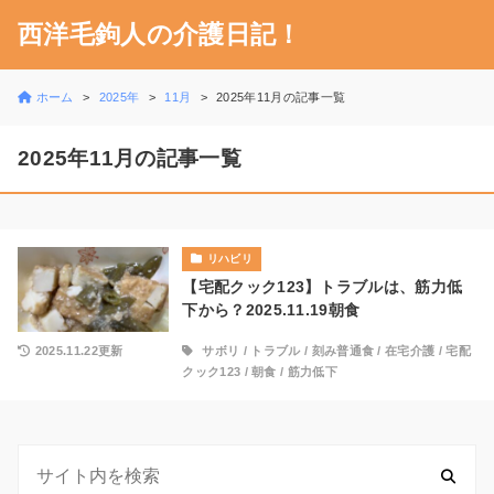
西洋毛鉤人の介護日記！
ホーム
2025年
11月
2025年11月の記事一覧
2025年11月の記事一覧
リハビリ
【宅配クック123】トラブルは、筋力低
下から？2025.11.19朝食
2025.11.22更新
サボリ
/
トラブル
/
刻み普通食
/
在宅介護
/
宅配
クック123
/
朝食
/
筋力低下