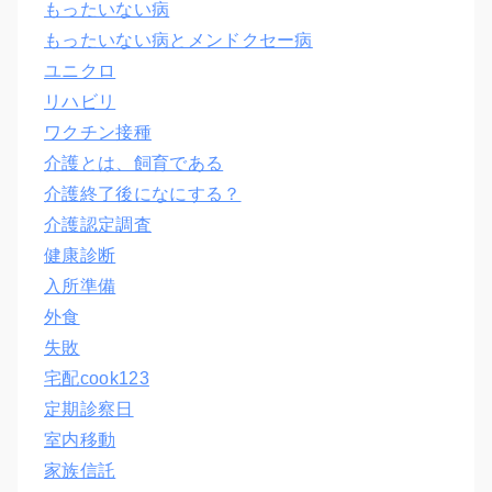
もったいない病
もったいない病とメンドクセー病
ユニクロ
リハビリ
ワクチン接種
介護とは、飼育である
介護終了後になにする？
介護認定調査
健康診断
入所準備
外食
失敗
宅配cook123
定期診察日
室内移動
家族信託