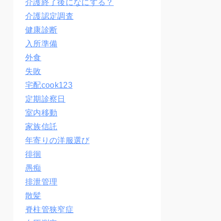
介護終了後になにする？
介護認定調査
健康診断
入所準備
外食
失敗
宅配cook123
定期診察日
室内移動
家族信託
年寄りの洋服選び
徘徊
愚痴
排泄管理
散髪
脊柱管狭窄症