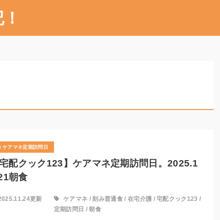
記！
ケアマネ定期訪問日
宅配クック123】ケアマネ定期訪問日。2025.1
.21朝食
2025.11.24更新
ケアマネ
/
刻み普通食
/
在宅介護
/
宅配クック123
/
定期訪問日
/
朝食