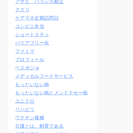
アサヒ バランス献立
クスリ
ケアマネ定期訪問日
コンビニ弁当
ショートスティ
バリアフリー化
ファミマ
プロフィール
ベスポジ-e
メディカルフードサービス
もったいない病
もったいない病とメンドクセー病
ユニクロ
リハビリ
ワクチン接種
介護とは、飼育である