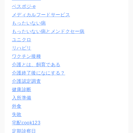
ベスポジ-e
メディカルフードサービス
もったいない病
もったいない病とメンドクセー病
ユニクロ
リハビリ
ワクチン接種
介護とは、飼育である
介護終了後になにする？
介護認定調査
健康診断
入所準備
外食
失敗
宅配cook123
定期診察日