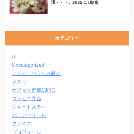
濯・・・。2025.1.1朝食
カテゴリー
AI
Uncategorized
アサヒ バランス献立
クスリ
ケアマネ定期訪問日
コンビニ弁当
ショートスティ
バリアフリー化
ファミマ
プロフィール