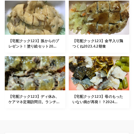
【宅配クック123】孫からのプ
【宅配クック123】金平入り鶏
レゼント！塗り絵セット20...
つくね2023.4.2朝食
【宅配クック123】ディ休み、
【宅配クック123】母のもった
ケアマネ定期訪問日。ランチ...
いない病が再発！？2024...