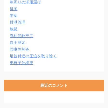
年寄りの洋服選び
徘徊
愚痴
排泄管理
散髪
脊柱管狭窄症
血圧測定
誤嚥性肺炎
足首付近の圧迫を取り除く
車椅子仕様車
最近のコメント