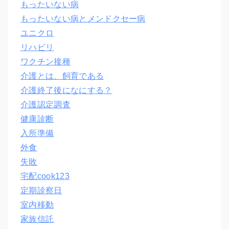
もったいない病
もったいない病とメンドクセー病
ユニクロ
リハビリ
ワクチン接種
介護とは、飼育である
介護終了後になにする？
介護認定調査
健康診断
入所準備
外食
失敗
宅配cook123
定期診察日
室内移動
家族信託