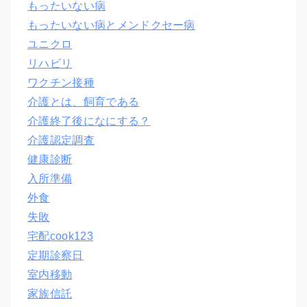
もったいない病
もったいない病とメンドクセー病
ユニクロ
リハビリ
ワクチン接種
介護とは、飼育である
介護終了後になにする？
介護認定調査
健康診断
入所準備
外食
失敗
宅配cook123
定期診察日
室内移動
家族信託