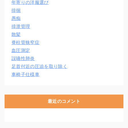
年寄りの洋服選び
徘徊
愚痴
排泄管理
散髪
脊柱管狭窄症
血圧測定
誤嚥性肺炎
足首付近の圧迫を取り除く
車椅子仕様車
最近のコメント