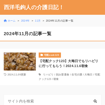
西洋毛鉤人の介護日記！
ホーム
2024年
11月
2024年11月の記事一覧
2024年11月の記事一覧
宅配cook123
【宅配クック123】大晦日でもリハビリ
に行ってもらう！2024.11.6朝食
2024.11.09更新
リハビリ
/
刻み普通食
/
在宅介護
/
大晦日
/
宅配
クック123
/
朝食