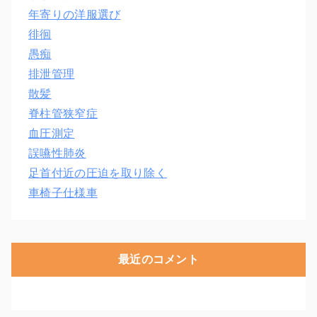
年寄りの洋服選び
徘徊
愚痴
排泄管理
散髪
脊柱管狭窄症
血圧測定
誤嚥性肺炎
足首付近の圧迫を取り除く
車椅子仕様車
最近のコメント