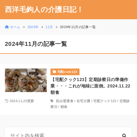
西洋毛鉤人の介護日記！
ホーム
2024年
11月
2024年11月の記事一覧
2024年11月の記事一覧
宅配cook123
【宅配クック123】定期診察日の準備作
業・・・これが地味に面倒。2024.11.22
朝食
2024.11.25更新
刻み普通食
/
在宅介護
/
宅配クック123
/
定期診
察日
/
朝食