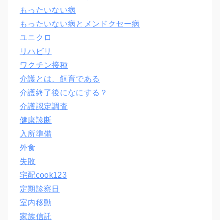
もったいない病
もったいない病とメンドクセー病
ユニクロ
リハビリ
ワクチン接種
介護とは、飼育である
介護終了後になにする？
介護認定調査
健康診断
入所準備
外食
失敗
宅配cook123
定期診察日
室内移動
家族信託