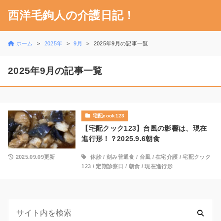
西洋毛鉤人の介護日記！
ホーム
2025年
9月
2025年9月の記事一覧
2025年9月の記事一覧
宅配cook123
【宅配クック123】台風の影響は、現在
進行形！？2025.9.6朝食
2025.09.09更新
休診
/
刻み普通食
/
台風
/
在宅介護
/
宅配クック
123
/
定期診察日
/
朝食
/
現在進行形