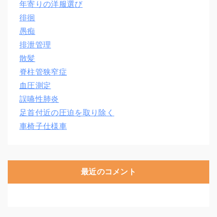
年寄りの洋服選び
徘徊
愚痴
排泄管理
散髪
脊柱管狭窄症
血圧測定
誤嚥性肺炎
足首付近の圧迫を取り除く
車椅子仕様車
最近のコメント