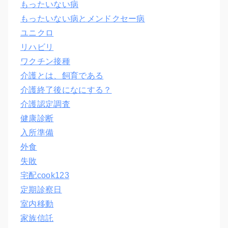
もったいない病
もったいない病とメンドクセー病
ユニクロ
リハビリ
ワクチン接種
介護とは、飼育である
介護終了後になにする？
介護認定調査
健康診断
入所準備
外食
失敗
宅配cook123
定期診察日
室内移動
家族信託