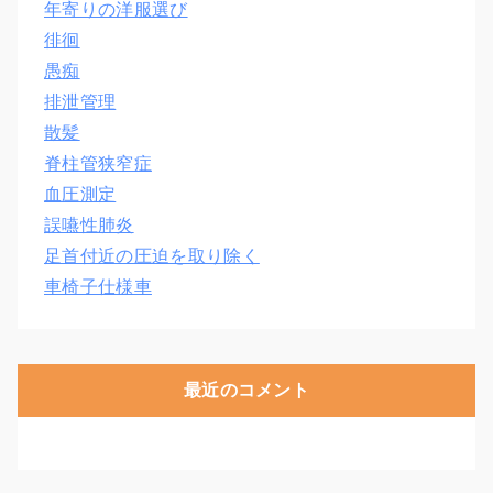
年寄りの洋服選び
徘徊
愚痴
排泄管理
散髪
脊柱管狭窄症
血圧測定
誤嚥性肺炎
足首付近の圧迫を取り除く
車椅子仕様車
最近のコメント