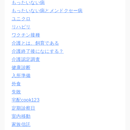
もったいない病
もったいない病とメンドクセー病
ユニクロ
リハビリ
ワクチン接種
介護とは、飼育である
介護終了後になにする？
介護認定調査
健康診断
入所準備
外食
失敗
宅配cook123
定期診察日
室内移動
家族信託