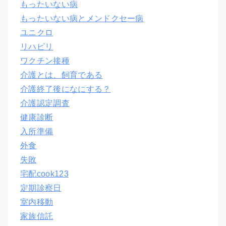
もったいない病
もったいない病とメンドクセー病
ユニクロ
リハビリ
ワクチン接種
介護とは、飼育である
介護終了後になにする？
介護認定調査
健康診断
入所準備
外食
失敗
宅配cook123
定期診察日
室内移動
家族信託