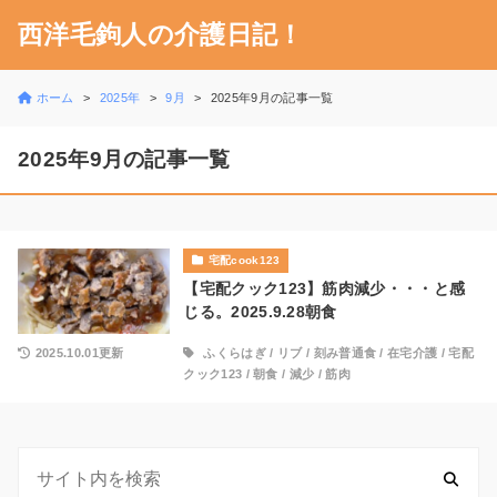
西洋毛鉤人の介護日記！
ホーム
2025年
9月
2025年9月の記事一覧
2025年9月の記事一覧
宅配cook123
【宅配クック123】筋肉減少・・・と感
じる。2025.9.28朝食
2025.10.01更新
ふくらはぎ
/
リブ
/
刻み普通食
/
在宅介護
/
宅配
クック123
/
朝食
/
減少
/
筋肉