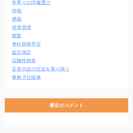
年寄りの洋服選び
徘徊
愚痴
排泄管理
散髪
脊柱管狭窄症
血圧測定
誤嚥性肺炎
足首付近の圧迫を取り除く
車椅子仕様車
最近のコメント